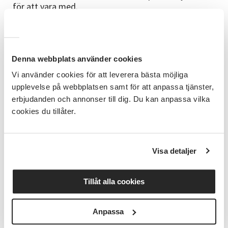
för att vara med.
Kommande arrangemang
Denna webbplats använder cookies
Vi använder cookies för att leverera bästa möjliga
På föreningens webbsida ser du alla kommande
upplevelse på webbplatsen samt för att anpassa tjänster,
evenemang. Där kan du också skriva upp dig som
erbjudanden och annonser till dig. Du kan anpassa vilka
medlem.
Närmast i tiden där SV Gävleborg är med och
cookies du tillåter.
samverkar är föredraget
”När rytm möter skärmen: rap och fransk film”
av Thibault Vigier, som har en kandidatexamen i film
Visa detaljer
och audiovisuell kommunikation.
Efter föredraget visas kortfilmen Venerman av
Swann Arlaud och Tatiana Vialle.
Tillåt alla cookies
Dag:
17 november kl. 17.30-18.30
Plats:
Studieförbundet Vuxenskolan,
Anpassa
Hantverkargatan 33, Gävle. 1 trappa upp, hiss finns.
Läs mer om föreningen Alliance France på deras