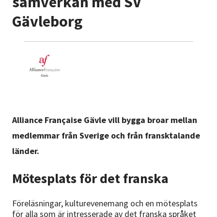
samverkan med SV
Nyheter
Gävleborg
Avdelningar
Lyssna
Alliance Française Gävle vill bygga broar mellan
medlemmar från Sverige och från fransktalande
länder.
Mötesplats för det franska
Föreläsningar, kulturevenemang och en mötesplats
för alla som är intresserade av det franska språket