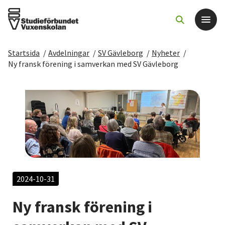
Startsida
/
Avdelningar
/
SV Gävleborg
/
Nyheter
/
Det här gör vi
Ny fransk förening i samverkan med SV Gävleborg
För dig som
Sök kurser och evenemang
Om SV
Starta studiecirkel
2024-10-31
Ny fransk förening i
Cirkelledare