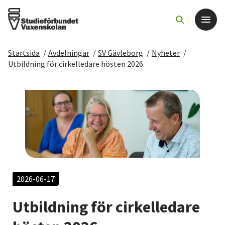
Startsida
/
Avdelningar
/
SV Gävleborg
/
Nyheter
/
Det här gör vi
Utbildning för cirkelledare hösten 2026
För dig som
Sök kurser och evenemang
Om SV
Starta studiecirkel
2026-06-17
Utbildning för cirkelledare
Cirkelledare