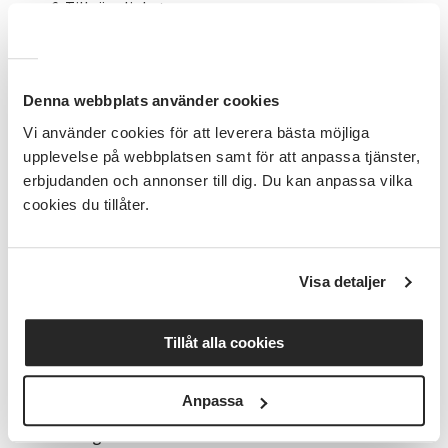
Tillgänglighet​
Studiecirkeln från start till slut​
I slutet av varje del kommer det reflektionsfrågor
och tid för diskussion.
Denna webbplats använder cookies
Vi använder cookies för att leverera bästa möjliga
upplevelse på webbplatsen samt för att anpassa tjänster,
Du behöver:
erbjudanden och annonser till dig. Du kan anpassa vilka
cookies du tillåter.
Dator eller surfplatta med internetuppkoppling
och webkamera
Visa detaljer
Mikrofon och högtalare/hörlurar
Tillåt alla cookies
Har du frågor?
Anpassa
Hör av dig till oss!