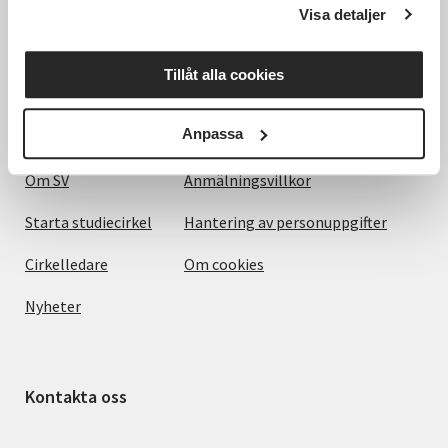
Visa detaljer
Utforska
Om webbplatsen
Tillåt alla cookies
Det här gör vi
Villkor och information
Anpassa
För dig som
SVs Integritetspolicy, GDPR
Om SV
Anmälningsvillkor
Starta studiecirkel
Hantering av personuppgifter
Cirkelledare
Om cookies
Nyheter
Kontakta oss