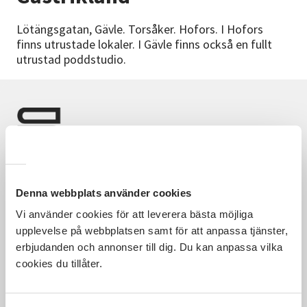
Nyheter
Lötängsgatan, Gävle. Torsåker. Hofors. I Hofors
finns utrustade lokaler. I Gävle finns också en fullt
Avdelningar
utrustad poddstudio.
Lyssna
Denna webbplats använder cookies
Vi använder cookies för att leverera bästa möjliga
Hela Sveriges studieförbund - Vi är en central
upplevelse på webbplatsen samt för att anpassa tjänster,
samhällsaktör som bidrar till demokrati och
erbjudanden och annonser till dig. Du kan anpassa vilka
delaktighet, positiv och hållbar utveckling för
cookies du tillåter.
människor, miljö och samhällen.