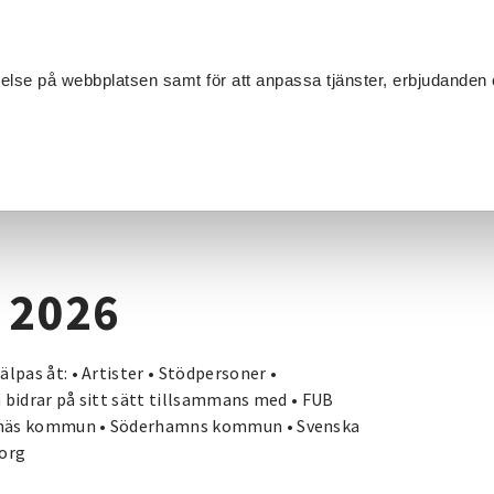
Sök
velse på webbplatsen samt för att anpassa tjänster, erbjudanden 
Om SV
Sta
MANG
er 2026
 2026
pas åt: • Artister • Stödpersoner •
a bidrar på sitt sätt tillsammans med • FUB
llnäs kommun • Söderhamns kommun • Svenska
org