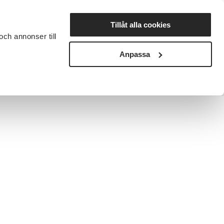
Lyssna
Tillåt alla cookies
och annonser till
rta studiecirkel
Cirkelledare
Nyheter
Avdelningar
Anpassa