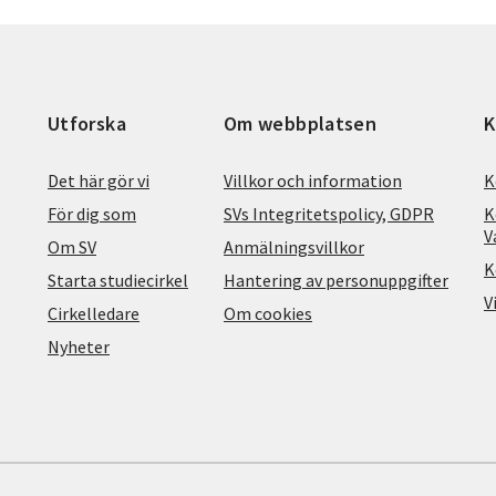
Utforska
Om webbplatsen
K
Det här gör vi
Villkor och information
K
För dig som
SVs Integritetspolicy, GDPR
K
V
Om SV
Anmälningsvillkor
K
Starta studiecirkel
Hantering av personuppgifter
V
Cirkelledare
Om cookies
Nyheter