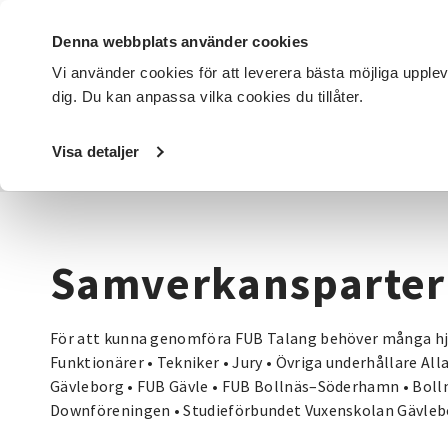
Denna webbplats använder cookies
Vi använder cookies för att leverera bästa möjliga upple
dig. Du kan anpassa vilka cookies du tillåter.
DET HÄR GÖR VI
FÖR DIG SOM
SÖK KURSER OCH EVENE
Visa detaljer
Startsida
/
Avdelningar
/
SV Gävleborg
/
Samverkanspart
Samverkansparter
För att kunna genomföra FUB Talang behöver många hjäl
Funktionärer • Tekniker • Jury • Övriga underhållare All
Gävleborg • FUB Gävle • FUB Bollnäs–Söderhamn • Bo
Downföreningen • Studieförbundet Vuxenskolan Gävleb