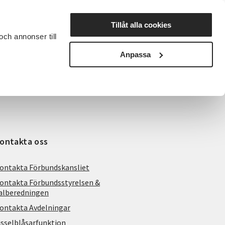
Lyssna
Tillåt alla cookies
och annonser till
rta studiecirkel
Cirkelledare
Nyheter
Avdelningar
Anpassa
ontakta oss
ontakta Förbundskansliet
ontakta Förbundsstyrelsen &
alberedningen
ontakta Avdelningar
isselblåsarfunktion