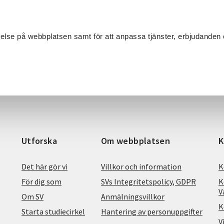
Sök
velse på webbplatsen samt för att anpassa tjänster, erbjudanden 
Om SV
Sta
MANG
Utforska
Om webbplatsen
K
Det här gör vi
Villkor och information
K
För dig som
SVs Integritetspolicy, GDPR
K
V
Om SV
Anmälningsvillkor
K
Starta studiecirkel
Hantering av personuppgifter
V