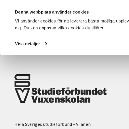
Denna webbplats använder cookies
Vi använder cookies för att leverera bästa möjliga upple
dig. Du kan anpassa vilka cookies du tillåter.
DET HÄR GÖR VI
FÖR DIG SOM
SÖK KURSER OCH EVENE
Visa detaljer
Startsida
/
Avdelningar
/
SV Göteborg
/
Kategorier
Hela Sveriges studieförbund - Vi är en