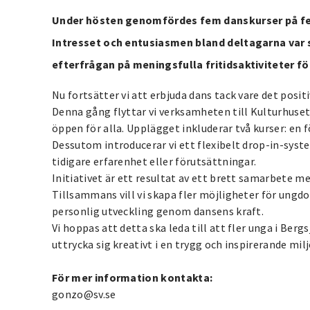
Under hösten genomfördes fem danskurser på fe
Intresset och entusiasmen bland deltagarna var st
efterfrågan på meningsfulla fritidsaktiviteter f
Nu fortsätter vi att erbjuda dans tack vare det posi
Denna gång flyttar vi verksamheten till Kulturhuse
öppen för alla. Upplägget inkluderar två kurser: en för
Dessutom introducerar vi ett flexibelt drop-in-syst
tidigare erfarenhet eller förutsättningar.
Initiativet är ett resultat av ett brett samarbete m
Tillsammans vill vi skapa fler möjligheter för ungd
personlig utveckling genom dansens kraft.
Vi hoppas att detta ska leda till att fler unga i Bergs
uttrycka sig kreativt i en trygg och inspirerande milj
För mer information kontakta:
gonzo@sv.se