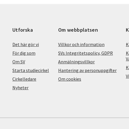
Utforska
Om webbplatsen
K
Det här gör vi
Villkor och information
K
För dig som
SVs Integritetspolicy, GDPR
K
V
Om SV
Anmälningsvillkor
K
Starta studiecirkel
Hantering av personuppgifter
V
Cirkelledare
Om cookies
Nyheter