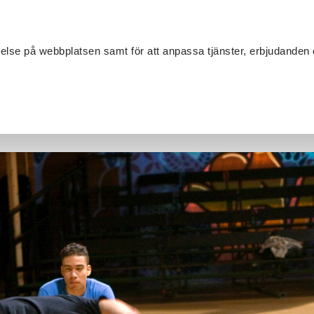
Sök
velse på webbplatsen samt för att anpassa tjänster, erbjudanden 
Om SV
Sta
MANG
 för en meningsfull fritid i Bergsjön!