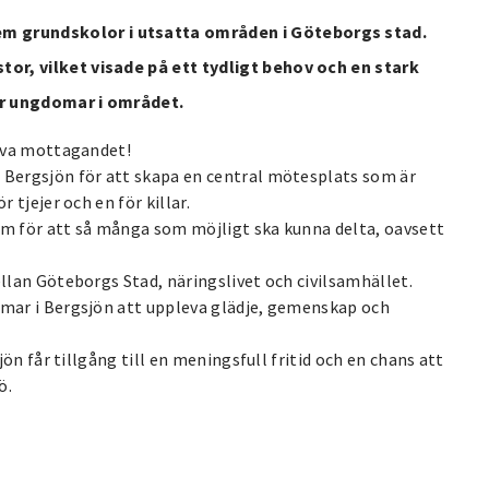
m grundskolor i utsatta områden i Göteborgs stad.
or, vilket visade på ett tydligt behov och en stark
ör ungdomar i området.
tiva mottagandet!
t Bergsjön för att skapa en central mötesplats som är
 tjejer och en för killar.
em för att så många som möjligt ska kunna delta, oavsett
ellan Göteborgs Stad, näringslivet och civilsamhället.
omar i Bergsjön att uppleva glädje, gemenskap och
jön får tillgång till en meningsfull fritid och en chans att
ö.