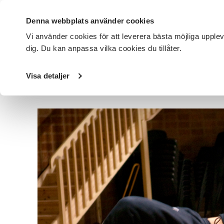
Denna webbplats använder cookies
Vi använder cookies för att leverera bästa möjliga upple
dig. Du kan anpassa vilka cookies du tillåter.
DET HÄR GÖR VI
FÖR DIG SOM
SÖK KURSER OCH EVENE
Visa detaljer
Startsida
/
Avdelningar
/
SV Göteborg
/
Nyheter
/
Dans -