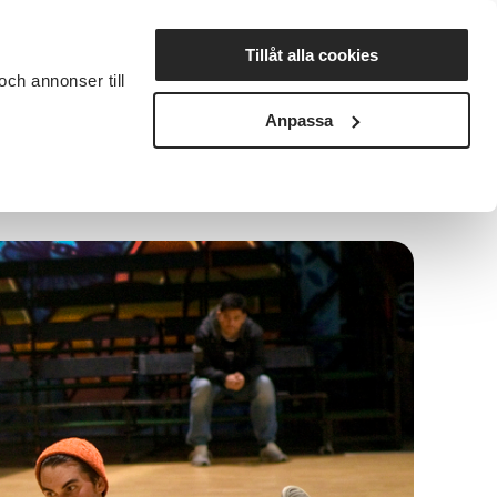
Lyssna
Tillåt alla cookies
och annonser till
rta studiecirkel
Cirkelledare
Nyheter
Avdelningar
Anpassa