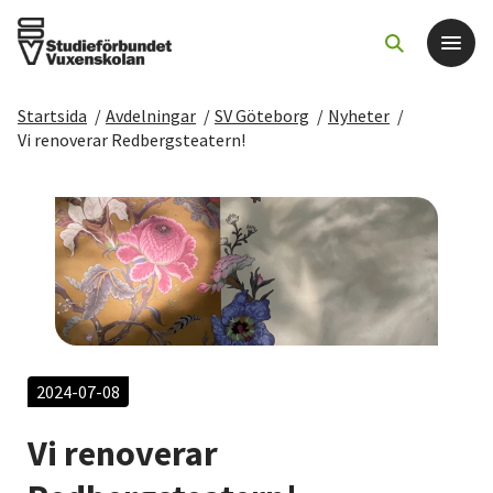
Startsida
/
Avdelningar
/
SV Göteborg
/
Nyheter
/
Det här gör vi
Vi renoverar Redbergsteatern!
För dig som
Sök kurser och evenemang
Om SV
Starta studiecirkel
2024-07-08
Vi renoverar
Cirkelledare