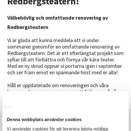
Redbergsteatern!
Nyheter
Välbehövlig och omfattande renovering av
Avdelningar
Redbergsteatern
Vi är glada att kunna meddela att vi under
Lyssna
sommaren genomför en omfattande renovering av
Redbergsteatern. Det är ett efterlängtat projekt som
syftar till att förbättra och förnya vår kära teater.
Med en ny skrud öppnar vi portarna igen i september
och ser fram emot en spännande höst med er alla!
Håll er uppdaterade om renoveringen och våra
kommande evenemang genom att följa oss på våra
sociala medier.
Denna webbplats använder cookies
Vi använder cookies för att leverera bästa möjliga