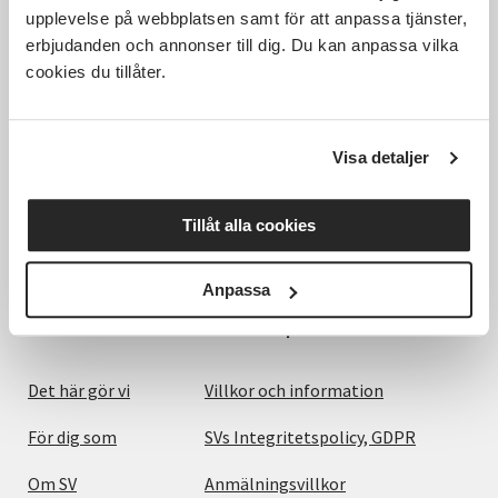
upplevelse på webbplatsen samt för att anpassa tjänster,
erbjudanden och annonser till dig. Du kan anpassa vilka
cookies du tillåter.
Visa detaljer
Hela Sveriges studieförbund - Vi är en central
samhällsaktör som bidrar till demokrati och
delaktighet, positiv och hållbar utveckling för
Tillåt alla cookies
människor, miljö och samhällen.
Anpassa
Utforska
Om webbplatsen
Det här gör vi
Villkor och information
För dig som
SVs Integritetspolicy, GDPR
Om SV
Anmälningsvillkor