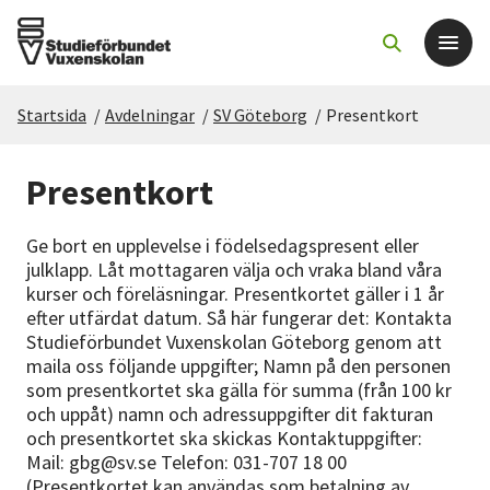
Startsida
/
Avdelningar
/
SV Göteborg
/
Presentkort
Det här gör vi
Presentkort
För dig som
Ge bort en upplevelse i födelsedagspresent eller
Sök kurser och evenemang
julklapp. Låt mottagaren välja och vraka bland våra
kurser och föreläsningar. Presentkortet gäller i 1 år
efter utfärdat datum. Så här fungerar det: Kontakta
Om SV
Studieförbundet Vuxenskolan Göteborg genom att
maila oss följande uppgifter; Namn på den personen
Starta studiecirkel
som presentkortet ska gälla för summa (från 100 kr
och uppåt) namn och adressuppgifter dit fakturan
och presentkortet ska skickas Kontaktuppgifter:
Cirkelledare
Mail: gbg@sv.se Telefon: 031-707 18 00
(Presentkortet kan användas som betalning av