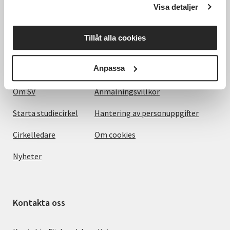
Visa detaljer
Utforska
Om webbplatsen
Tillåt alla cookies
Det här gör vi
Villkor och information
Anpassa
För dig som
SVs Integritetspolicy, GDPR
Om SV
Anmälningsvillkor
Starta studiecirkel
Hantering av personuppgifter
Cirkelledare
Om cookies
Nyheter
Kontakta oss