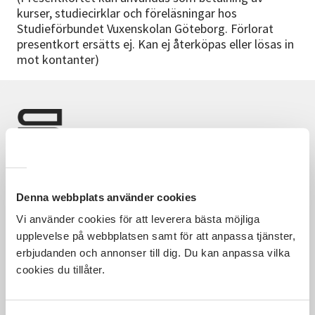
Nyheter
kurser, studiecirklar och föreläsningar hos
Studieförbundet Vuxenskolan Göteborg. Förlorat
presentkort ersätts ej. Kan ej återköpas eller lösas in
Avdelningar
mot kontanter)
Lyssna
Denna webbplats använder cookies
Vi använder cookies för att leverera bästa möjliga
Hela Sveriges studieförbund - Vi är en central
upplevelse på webbplatsen samt för att anpassa tjänster,
samhällsaktör som bidrar till demokrati och
erbjudanden och annonser till dig. Du kan anpassa vilka
delaktighet, positiv och hållbar utveckling för
cookies du tillåter.
människor, miljö och samhällen.