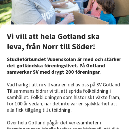
Nyheter
Avdelningar
Vi vill att hela Gotland ska
Lyssna
leva, från Norr till Söder!
Studieförbundet Vuxenskolan är med och stärker
det gotländska föreningslivet. På Gotland
samverkar SV med drygt 200 föreningar.
Vad härligt att ni vill vara en del av oss på SV Gotland!
Tillsammans bidrar vi till att sprida folkbildning i
samhället. Folkbildningen som historiskt växte fram,
för 100 år sedan, när det inte var en självklarhet att
alla fick tillgång till utbildning.
Över hela Gotland pågår det verksamheter i
föreningar med ideella krafter som bidrar till ett rikt