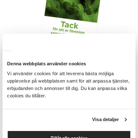
Denna webbplats använder cookies
Vi använder cookies för att leverera bästa möjliga
upplevelse på webbplatsen samt för att anpassa tjänster,
Logotyp SV +
erbjudanden och annonser till dig. Du kan anpassa vilka
cookies du tillåter.
Samverkanaffisch
Ladda ner vår logotyp i olika varianter för tryck
Visa detaljer
och webb. Eller en affisch där vår samverkan
syns.