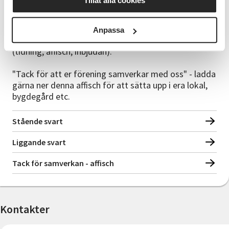
Tillåt alla cookies
Vid föreläsning, teater, sång, musik, dans, dramatisk
framställning, filmvisning, guidad tur eller utställning
som framförs eller visas inför publik i samverkan
Anpassa
med SV måste vår logotyp finnas i annonsering
(tidning, affisch, inbjudan).
"Tack för att er förening samverkar med oss" - ladda
gärna ner denna affisch för att sätta upp i era lokal,
bygdegård etc.
Stående svart
Liggande svart
Tack för samverkan - affisch
Kontakter