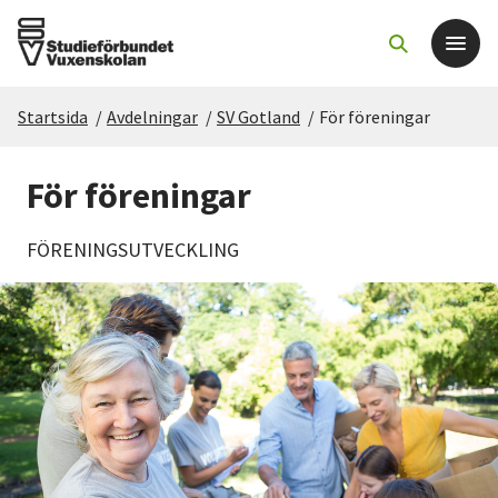
Startsida
/
Avdelningar
/
SV Gotland
/
För föreningar
Det här gör vi
För föreningar
För dig som
FÖRENINGSUTVECKLING
Sök kurser och evenemang
Om SV
Starta studiecirkel
Cirkelledare