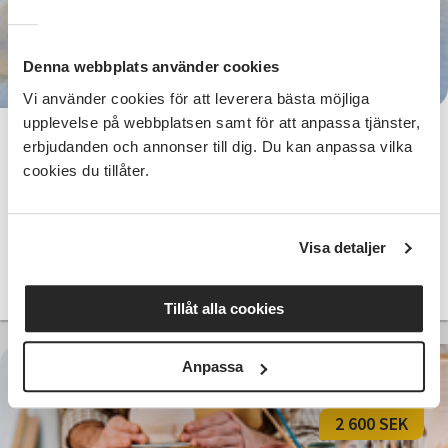
1 550 SEK
Denna webbplats använder cookies
Vi använder cookies för att leverera bästa möjliga
upplevelse på webbplatsen samt för att anpassa tjänster,
Gör egna smycken i brons – kedjor
erbjudanden och annonser till dig. Du kan anpassa vilka
och länkar från grunden
cookies du tillåter.
Visby
lör 2026-09-26
10:00
Visa detaljer
Läs mer och anmäl
Tillåt alla cookies
Anpassa
2 600 SEK