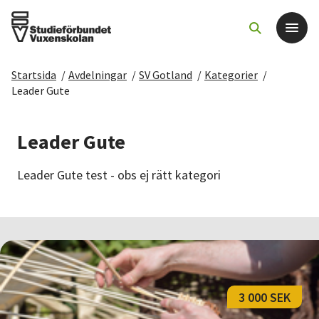
Startsida
/
Avdelningar
/
SV Gotland
/
Kategorier
/
Det här gör vi
Leader Gute
För dig som
Leader Gute
Sök kurser och evenemang
Leader Gute test - obs ej rätt kategori
Om SV
Starta studiecirkel
Cirkelledare
3 000 SEK