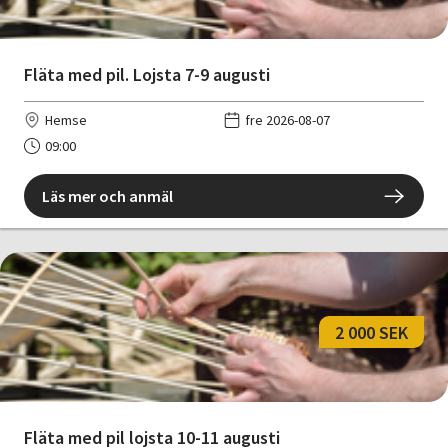
Nyheter
Avdelningar
Fläta med pil. Lojsta 7-9 augusti
Hemse
fre 2026-08-07
09:00
Lyssna
Läs mer och anmäl
2 000 SEK
Fläta med pil lojsta 10-11 augusti