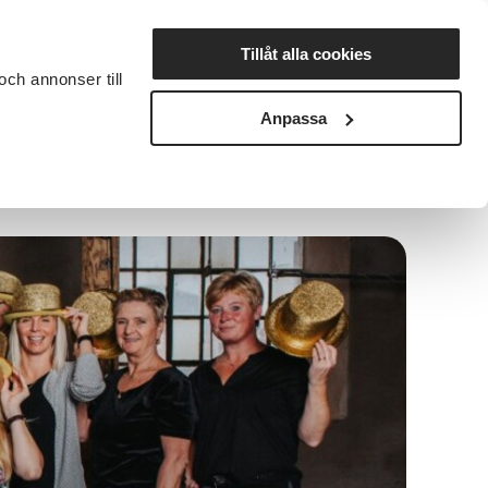
Lyssna
Tillåt alla cookies
och annonser till
rta studiecirkel
Cirkelledare
Nyheter
Avdelningar
Anpassa