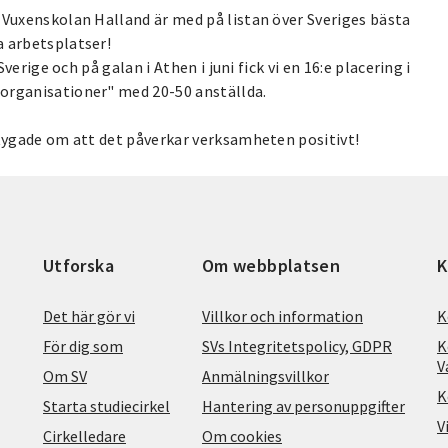
 Vuxenskolan Halland är med på listan över Sveriges bästa
a arbetsplatser!
verige och på galan i Athen i juni fick vi en 16:e placering i
organisationer" med 20-50 anställda.
rtygade om att det påverkar verksamheten positivt!
Utforska
Om webbplatsen
K
Det här gör vi
Villkor och information
K
För dig som
SVs Integritetspolicy, GDPR
K
V
Om SV
Anmälningsvillkor
K
Starta studiecirkel
Hantering av personuppgifter
V
Cirkelledare
Om cookies