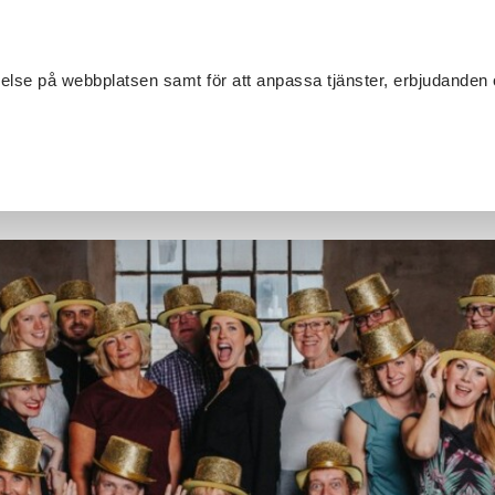
Sök
velse på webbplatsen samt för att anpassa tjänster, erbjudanden 
Om SV
Sta
MANG
rbetsplatsen