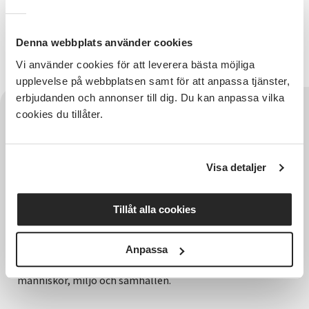
kostnadsfritt om det underlättar för att kunna delta
i en kurs hos oss. Du kontaktar då kundtjänst för att
få hjälp med det.
Denna webbplats använder cookies
Tack för att du vill vara en del av folkbildningen!
Vi använder cookies för att leverera bästa möjliga
upplevelse på webbplatsen samt för att anpassa tjänster,
erbjudanden och annonser till dig. Du kan anpassa vilka
cookies du tillåter.
Visa detaljer
Tillåt alla cookies
Hela Sveriges studieförbund - Vi är en central
Anpassa
samhällsaktör som bidrar till demokrati och
delaktighet, positiv och hållbar utveckling för
människor, miljö och samhällen.