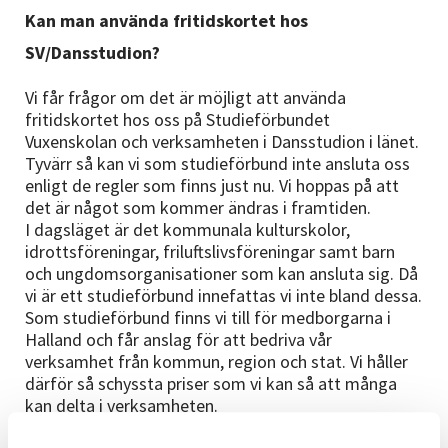
Nyheter
Kan man använda fritidskortet hos
SV/Dansstudion?
Avdelningar
Vi får frågor om det är möjligt att använda
fritidskortet hos oss på Studieförbundet
Vuxenskolan och verksamheten i Dansstudion i länet.
Lyssna
Tyvärr så kan vi som studieförbund inte ansluta oss
enligt de regler som finns just nu. Vi hoppas på att
det är något som kommer ändras i framtiden.
I dagsläget är det kommunala kulturskolor,
idrottsföreningar, friluftslivsföreningar samt barn
och ungdomsorganisationer som kan ansluta sig. Då
vi är ett studieförbund innefattas vi inte bland dessa.
Som studieförbund finns vi till för medborgarna i
Halland och får anslag för att bedriva vår
verksamhet från kommun, region och stat. Vi håller
därför så schyssta priser som vi kan så att många
kan delta i verksamheten.
Vi erbjuder möjlighet att delbetala sin faktura