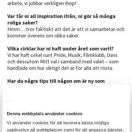
arbete, vi jobbar verkligen ihop!
Var får ni all inspiration ifrån, ni gör så många
roliga saker?
Hmm….tror faktiskt att det är att vi samarbetar och
kommer överens om olika saker.
Vilka cirklar har ni haft under året som varit?
Vi har haft cirkel runt Pride, Musik, Filmklubb, Dans
och dessutom Mitt val i samband med valet – som
handlade om hur viktigt det är för alla att rösta.
Har du några tips till någon om är ny som
cirkelledare?
Ja, det är viktigt att alla som träffas ska få tala till
punkt och säga vad den tycker och tänker.
Vad är det som gör KiX Falkenberg till en så
Denna webbplats använder cookies
häftig förening?
Vi använder cookies för att leverera bästa möjliga
Samarbetet och gemenskapen - och att vi
upplevelse på webbplatsen samt för att anpassa tjänster,