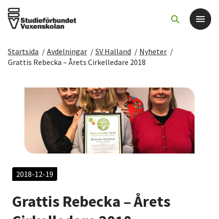
Startsida
/
Avdelningar
/
SV Halland
/
Nyheter
/
Det här gör vi
Grattis Rebecka – Årets Cirkelledare 2018
För dig som
Sök kurser och evenemang
Om SV
Starta studiecirkel
2018-12-19
Grattis Rebecka – Årets
Cirkelledare