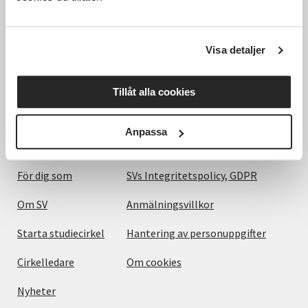
Hela Sveriges studieförbund - Vi är en central
samhällsaktör som bidrar till demokrati och
delaktighet, positiv och hållbar utveckling för
människor, miljö och samhällen.
Visa detaljer
Tillåt alla cookies
Utforska
Om webbplatsen
Anpassa
Det här gör vi
Villkor och information
För dig som
SVs Integritetspolicy, GDPR
Om SV
Anmälningsvillkor
Starta studiecirkel
Hantering av personuppgifter
Cirkelledare
Om cookies
Nyheter