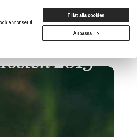
Lyssna
Tillåt alla cookies
och annonser till
rta studiecirkel
Cirkelledare
Nyheter
Avdelningar
Anpassa