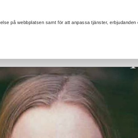
Sök
velse på webbplatsen samt för att anpassa tjänster, erbjudanden 
Om SV
Sta
MANG
grammet hösten 2015