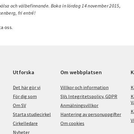
t hälsa och välbefinnande. Boka in lördag 14 november 2015,
enberg, fri entré!
a oss.
Utforska
Om webbplatsen
K
Det här gör vi
Villkor och information
K
För dig som
SVs Integritetspolicy, GDPR
K
V
Om SV
Anmälningsvillkor
K
Starta studiecirkel
Hantering av personuppgifter
V
Cirkelledare
Om cookies
Nyheter