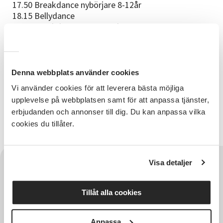
17.50 Breakdance nybörjare 8-12år
18.15 Bellydance
18.40 Breakdance avancerad
19.05 NIA
19.30 Street för vuxna
20.00 KiX showdance (vänder sig till barn och unga
med funktionsvariationer).
Denna webbplats använder cookies
Vi använder cookies för att leverera bästa möjliga
upplevelse på webbplatsen samt för att anpassa tjänster,
Välkomna!
erbjudanden och annonser till dig. Du kan anpassa vilka
cookies du tillåter.
Visa detaljer
Tillåt alla cookies
Anpassa