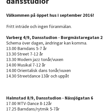
dansstudior
Nyheter
Välkommen på öppet hus i september 2016!
Avdelningar
Fritt inträde och ingen föranmälan.
Varberg 4/9, Dansstudion - Borgmästaregatan 2
Lyssna
Schema över dagen, ändringar kan komma.
13.00 Barndans 5-7 år
13.30 Street 7-12 år
13.30 Modern jazz tonår/vuxen
14.00 Musikal 7-12 år
14.00 Orientalisk dans tonår/vuxen
14.30 Streetdance 13år och uppåt
Halmstad 8/9, Dansstudion - Nässjögatan 6
17.00 MTV-Dance 8-12år
17.25 Barndans/rytmik 5-7år