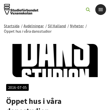
Startsida
/
Avdelningar
/
SV Halland
/
Nyheter
/
Det här gör vi
Öppet hus i våra dansstudior
För dig som
Sök kurser och evenemang
Om SV
Starta studiecirkel
2016-07-05
Öppet hus i våra
Cirkelledare