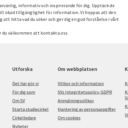
vänlig, informativ och inspirerande för dig. Upptäck de
till ökad tillgänglighet för information. Vi hoppas att den
 att hitta vad du söker och ger dig en god förståelse i vårt
är du välkommen att kontakta oss.
Utforska
Om webbplatsen
K
Det här gör vi
Villkor och information
K
För dig som
SVs Integritetspolicy, GDPR
K
V
Om SV
Anmälningsvillkor
K
Starta studiecirkel
Hantering av personuppgifter
V
Cirkelledare
Om cookies
Nyheter