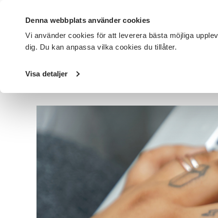
Denna webbplats använder cookies
Vi använder cookies för att leverera bästa möjliga upple
dig. Du kan anpassa vilka cookies du tillåter.
DET HÄR GÖR VI
FÖR DIG SOM
SÖK KURSER OCH EVENE
Visa detaljer
Startsida
/
Avdelningar
/
SV Halland
/
Nyheter
/
Vi har e