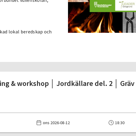
örbundet vuxenskolan,
ökad lokal beredskap och
ing & workshop │ Jordkällare del. 2 │ Gräv 
ons 2026-08-12
18:30