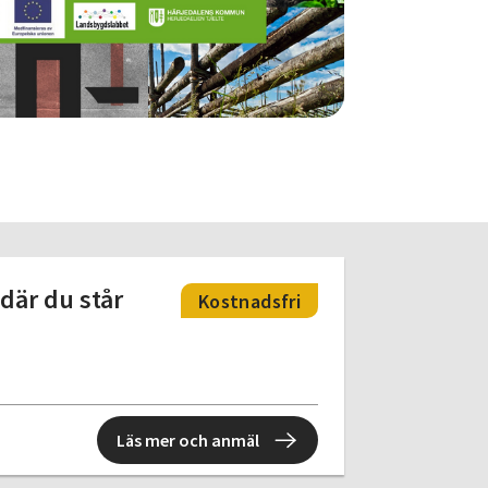
där du står
Kostnadsfri
Läs mer och anmäl