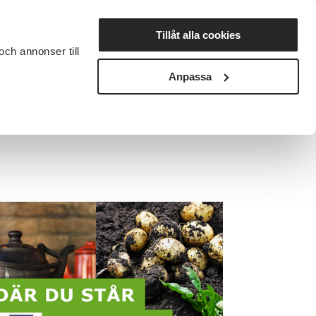
Lyssna
Tillåt alla cookies
och annonser till
rta studiecirkel
Cirkelledare
Nyheter
Avdelningar
Anpassa