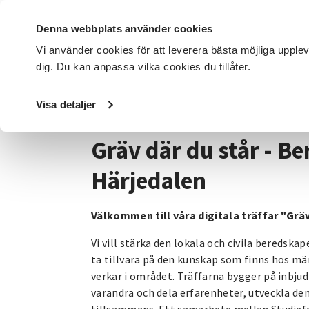
Denna webbplats använder cookies
Vi använder cookies för att leverera bästa möjliga upple
dig. Du kan anpassa vilka cookies du tillåter.
DET HÄR GÖR VI
FÖR DIG SOM
SÖK KURSER OCH EVENE
Visa detaljer
Startsida
/
Avdelningar
/
SV Jämtlands län
/
Kategorier
Gräv där du står - Be
Härjedalen
Välkommen till våra digitala träffar "Gräv
Vi vill stärka den lokala och civila beredsk
ta tillvara på den kunskap som finns hos m
verkar i området. Träffarna bygger på inbjudn
varandra och dela erfarenheter, utveckla de