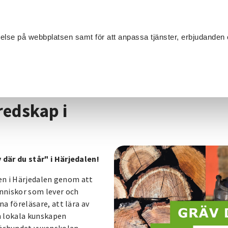
Sök
velse på webbplatsen samt för att anpassa tjänster, erbjudanden 
Om SV
Sta
MANG
/
Gräv där du står - Beredskap i Härjedalen
redskap i
 där du står" i Härjedalen!
apen i Härjedalen genom att
änniskor som lever och
a föreläsare, att lära av
n lokala kunskapen