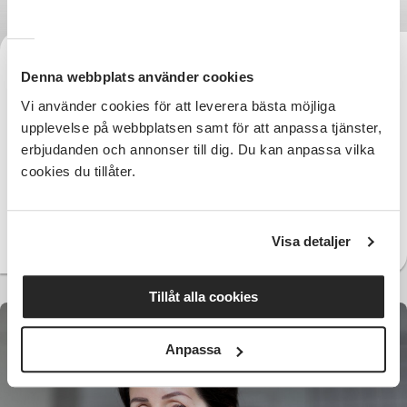
TACK till Anders Forsén
Denna webbplats använder cookies
Jonsson
Vi använder cookies för att leverera bästa möjliga
upplevelse på webbplatsen samt för att anpassa tjänster,
Hur kan vi som människor inte bara överleva våra liv
erbjudanden och annonser till dig. Du kan anpassa vilka
utan också våga leva dem? Den 13 mars 2025 delade
cookies du tillåter.
Andreas Forsén Jonsson med sig av sin resa om
utanförskap och mobbning, som ledde till en svår
psykisk ohälsa och suicidförsök. Men också om hur
han hittade sin väg och vågade tro på sig själv.
Visa detaljer
Tillåt alla cookies
Anpassa