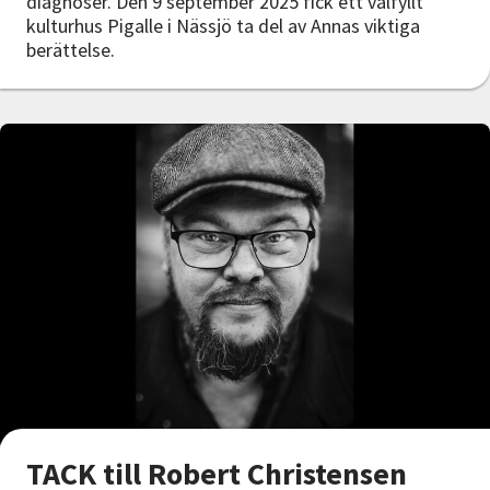
diagnoser. Den 9 september 2025 fick ett välfyllt
kulturhus Pigalle i Nässjö ta del av Annas viktiga
berättelse.
TACK till Robert Christensen