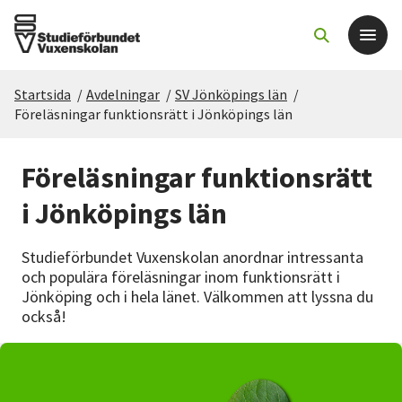
Startsida
/
Avdelningar
/
SV Jönköpings län
/
Det här gör vi
Föreläsningar funktionsrätt i Jönköpings län
För dig som
Föreläsningar funktionsrätt
i Jönköpings län
Sök kurser och evenemang
Studieförbundet Vuxenskolan anordnar intressanta
Om SV
och populära föreläsningar inom funktionsrätt i
Jönköping och i hela länet. Välkommen att lyssna du
också!
Starta studiecirkel
Cirkelledare