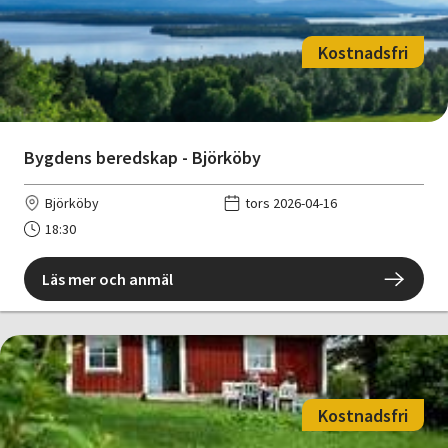
Kostnadsfri
Bygdens beredskap - Björköby
Björköby
tors 2026-04-16
18:30
Läs mer och anmäl
Kostnadsfri