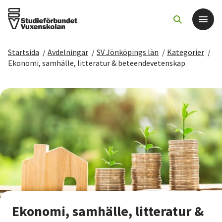
Startsida
/
Avdelningar
/
SV Jönköpings län
/
Kategorier
/
Det här gör vi
Ekonomi, samhälle, litteratur & beteendevetenskap
För dig som
Sök kurser och evenemang
Om SV
Starta studiecirkel
Cirkelledare
Ekonomi, samhälle, litteratur &