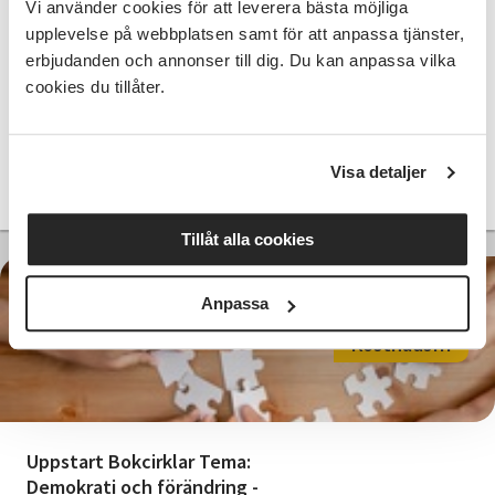
Föreläsning med Haris Agic - Spelar
Vi använder cookies för att leverera bästa möjliga
min röst roll? Om demokratin som
upplevelse på webbplatsen samt för att anpassa tjänster,
ständig kamp
erbjudanden och annonser till dig. Du kan anpassa vilka
cookies du tillåter.
Värnamo
tors 2026-09-03
18:00
Visa detaljer
Läs mer och anmäl
Tillåt alla cookies
Anpassa
Kostnadsfri
Uppstart Bokcirklar Tema:
Demokrati och förändring -