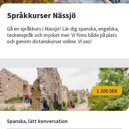
Nyheter
Språkkurser Nässjö
Avdelningar
Gå en språkkurs i Nässjö! Lär dig spanska, engelska,
teckenspråk och mycket mer. Vi finns både på plats
och genom distanskurser online. Vi ses!
Lyssna
1 200 SEK
Spanska, lätt konversation