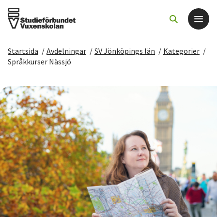
Startsida
/
Avdelningar
/
SV Jönköpings län
/
Kategorier
/
Det här gör vi
Språkkurser Nässjö
För dig som
Sök kurser och evenemang
Om SV
Starta studiecirkel
Cirkelledare