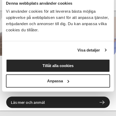
Läs mer och anmäl
Denna webbplats använder cookies
Vi använder cookies för att leverera bästa möjliga
upplevelse på webbplatsen samt för att anpassa tjänster,
erbjudanden och annonser till dig. Du kan anpassa vilka
cookies du tillåter.
960 SEK
Visa detaljer
Teckenkommunikation TAKK,
Tillåt alla cookies
fortsättning
Anpassa
Nässjö
ons 2026-10-07
17:30
Läs mer och anmäl