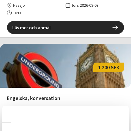
Nässjö
tors 2026-09-03
18:00
Läs mer och anmäl
1 200 SEK
Engelska, konversation
Nässjö
tis 2026-09-22
17:15