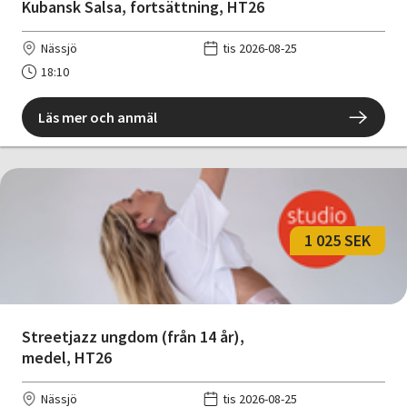
Kubansk Salsa, fortsättning, HT26
Nässjö
tis 2026-08-25
18:10
Läs mer och anmäl
1 025 SEK
Streetjazz ungdom (från 14 år),
medel, HT26
Nässjö
tis 2026-08-25