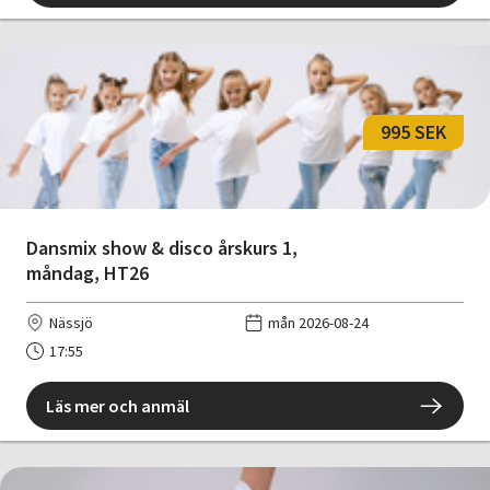
995 SEK
Dansmix show & disco årskurs 1,
måndag, HT26
Nässjö
mån 2026-08-24
17:55
Läs mer och anmäl