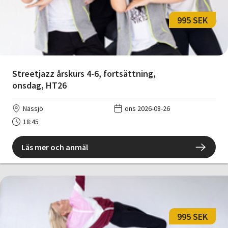
995 SEK
Streetjazz årskurs 4-6, fortsättning,
onsdag, HT26
Nässjö
ons 2026-08-26
18:45
Läs mer och anmäl
995 SEK