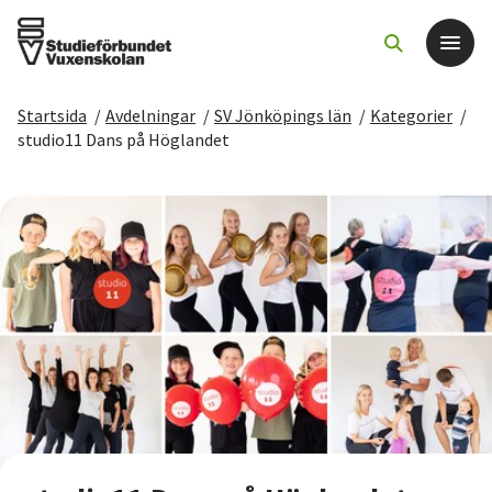
Startsida
/
Avdelningar
/
SV Jönköpings län
/
Kategorier
/
Det här gör vi
studio11 Dans på Höglandet
För dig som
Sök kurser och evenemang
Om SV
Starta studiecirkel
Cirkelledare