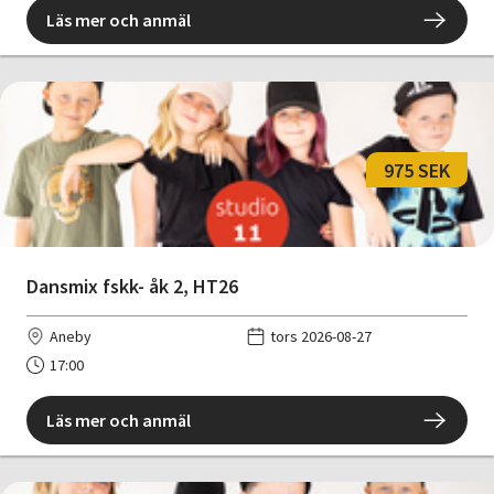
Läs mer och anmäl
975 SEK
Dansmix fskk- åk 2, HT26
Aneby
tors 2026-08-27
17:00
Läs mer och anmäl