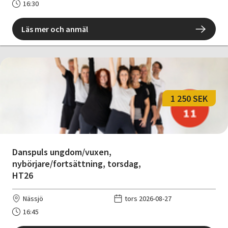
16:30
Läs mer och anmäl
1 250 SEK
Danspuls ungdom/vuxen,
nybörjare/fortsättning, torsdag,
HT26
Nässjö
tors 2026-08-27
16:45