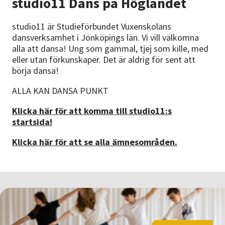
studio11 Dans på Höglandet
Nyheter
studio11 är Studieförbundet Vuxenskolans
Avdelningar
dansverksamhet i Jönköpings län. Vi vill välkomna
alla att dansa! Ung som gammal, tjej som kille, med
eller utan förkunskaper. Det är aldrig för sent att
börja dansa!
Lyssna
ALLA KAN DANSA PUNKT
Klicka här för att komma till studio11:s
startsida!
Klicka här för att se alla ämnesområden.