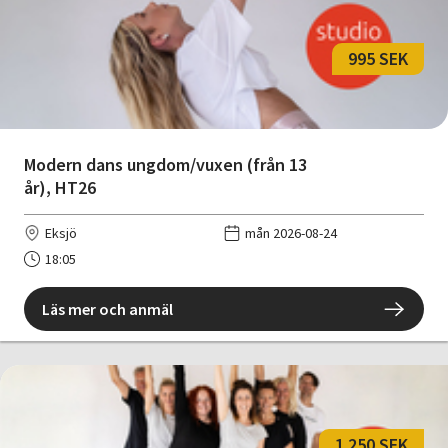
995 SEK
Modern dans ungdom/vuxen (från 13
år), HT26
Eksjö
mån 2026-08-24
18:05
Läs mer och anmäl
1 250 SEK