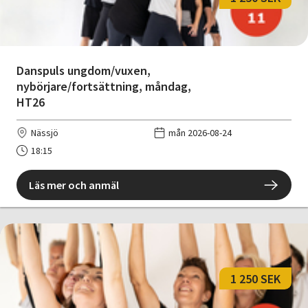
Danspuls ungdom/vuxen,
nybörjare/fortsättning, måndag,
HT26
Nässjö
mån 2026-08-24
18:15
Läs mer och anmäl
1 250 SEK