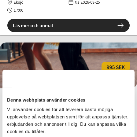
Eksjö
tis 2026-08-25
17:00
Läs mer och anmäl
995 SEK
Kubansk Salsa, nybörjare, HT26
Denna webbplats använder cookies
Vi använder cookies för att leverera bästa möjliga
Nässjö
tis 2026-08-25
upplevelse på webbplatsen samt för att anpassa tjänster,
17:00
erbjudanden och annonser till dig. Du kan anpassa vilka
cookies du tillåter.
Läs mer och anmäl