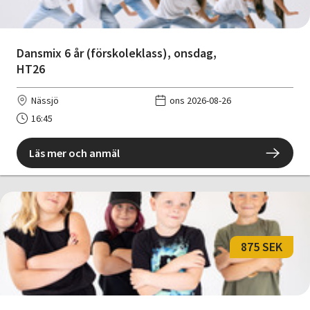
Dansmix 6 år (förskoleklass), onsdag,
HT26
Nässjö
ons 2026-08-26
16:45
Läs mer och anmäl
875 SEK