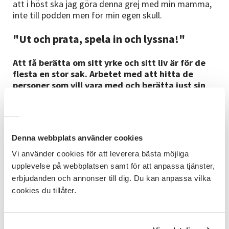
att i höst ska jag göra denna grej med min mamma,
inte till podden men för min egen skull.
"Ut och prata, spela in och lyssna!"
Att få berätta om sitt yrke och sitt liv är för de
flesta en stor sak. Arbetet med att hitta de
personer som vill vara med och berätta just sin
historia är nu i full gång.
- Ofta börjar det med ett ”Äh, men jag har inget att
berätta”… Och så slutar det med en jättestark
historia i slutändan. När man får berätta blir de
Denna webbplats använder cookies
flesta glada och stolta. Vissa delar kan också få en
att bli lite ledsen, att man kanske inte kan göra allt
Vi använder cookies för att leverera bästa möjliga
det där roliga som man nu berättar om. Men allt
upplevelse på webbplatsen samt för att anpassa tjänster,
slutar ändå ofta i glädjekänslor och en insikt att man
erbjudanden och annonser till dig. Du kan anpassa vilka
har gjort så mycket att vara stolt över.
cookies du tillåter.
Vad vill du att podcasten ska ge för lyssnarna?
- Förutom historierna så hoppas jag att det också
blir en spark i baken för många att ta sin telefon eller