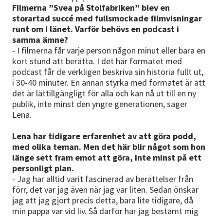
Filmerna ”Svea på Stolfabriken” blev en
storartad succé med fullsmockade filmvisningar
runt om i länet. Varför behövs en podcast i
samma ämne?
- I filmerna får varje person någon minut eller bara en
kort stund att berätta. I det här formatet med
podcast får de verkligen beskriva sin historia fullt ut,
i 30-40 minuter. En annan styrka med formatet är att
det är lättillgängligt för alla och kan nå ut till en ny
publik, inte minst den yngre generationen, säger
Lena.
Lena har tidigare erfarenhet av att göra podd,
med olika teman. Men det här blir något som hon
länge sett fram emot att göra, inte minst på ett
personligt plan.
- Jag har alltid varit fascinerad av berättelser från
förr, det var jag även när jag var liten. Sedan önskar
jag att jag gjort precis detta, bara lite tidigare, då
min pappa var vid liv. Så därför har jag bestämt mig