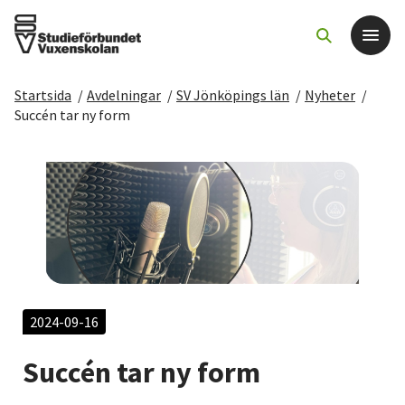
Startsida
/
Avdelningar
/
SV Jönköpings län
/
Nyheter
/
Det här gör vi
Succén tar ny form
För dig som
Sök kurser och evenemang
Om SV
Starta studiecirkel
2024-09-16
Succén tar ny form
Cirkelledare