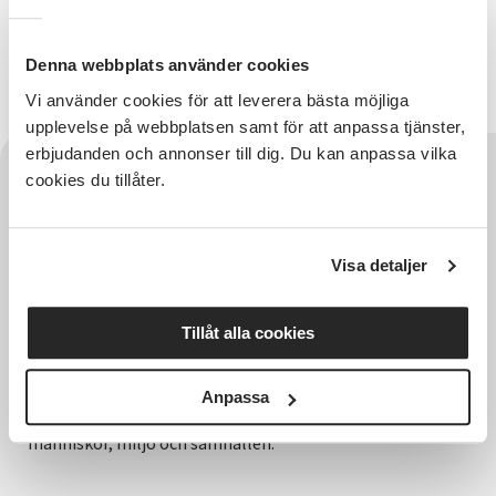
Kommunikation & Administration
Viktor Ylenfors
Denna webbplats använder cookies
Vi använder cookies för att leverera bästa möjliga
upplevelse på webbplatsen samt för att anpassa tjänster,
erbjudanden och annonser till dig. Du kan anpassa vilka
cookies du tillåter.
Visa detaljer
Tillåt alla cookies
Hela Sveriges studieförbund - Vi är en central
samhällsaktör som bidrar till demokrati och
Anpassa
delaktighet, positiv och hållbar utveckling för
människor, miljö och samhällen.