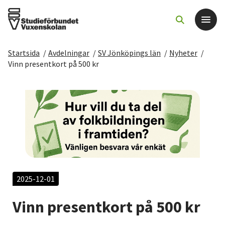
Startsida
/
Avdelningar
/
SV Jönköpings län
/
Nyheter
/
Det här gör vi
Vinn presentkort på 500 kr
För dig som
Sök kurser och evenemang
Om SV
Starta studiecirkel
2025-12-01
Vinn presentkort på 500 kr
Cirkelledare