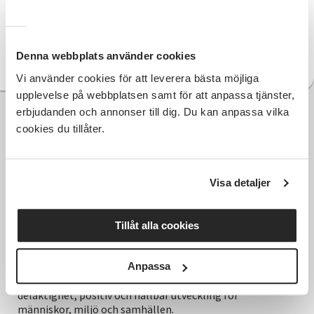
Genomför musikunderhållning i:
Kalmar län samt
digitalt
Utgår från:
Växjö
F-skatt:
Nej
Denna webbplats använder cookies
Arvode:
15 000kr inkl. reseersättning.
Vi använder cookies för att leverera bästa möjliga
upplevelse på webbplatsen samt för att anpassa tjänster,
erbjudanden och annonser till dig. Du kan anpassa vilka
cookies du tillåter.
Visa detaljer
Tillåt alla cookies
Anpassa
Hela Sveriges studieförbund - Vi är en central
samhällsaktör som bidrar till demokrati och
delaktighet, positiv och hållbar utveckling för
människor, miljö och samhällen.