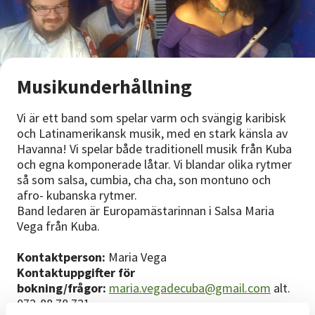
Nyheter
Avdelningar
Musikunderhållning
Lyssna
Vi är ett band som spelar varm och svängig karibisk
och Latinamerikansk musik, med en stark känsla av
Havanna! Vi spelar både traditionell musik från Kuba
och egna komponerade låtar. Vi blandar olika rytmer
så som salsa, cumbia, cha cha, son montuno och
afro- kubanska rytmer.
Band ledaren är Europamästarinnan i Salsa Maria
Vega från Kuba.
Kontaktperson:
Maria Vega
Kontaktuppgifter för
bokning/frågor:
maria.vegadecuba@gmail.com
alt.
072-88 78 721