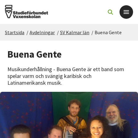
Startsida
/
Avdelningar
/
SV Kalmar län
/
Buena Gente
Det här gör vi
Buena Gente
För dig som
Musikunderhållning - Buena Gente är ett band som
Sök kurser och evenemang
spelar varm och svängig karibisk och
Latinamerikansk musik.
Om SV
Starta studiecirkel
Cirkelledare