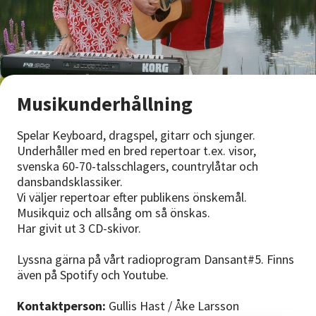
Nyheter
Avdelningar
Musikunderhållning
Lyssna
Spelar Keyboard, dragspel, gitarr och sjunger.
Underhåller med en bred repertoar t.ex. visor,
svenska 60-70-talsschlagers, countrylåtar och
dansbandsklassiker.
Vi väljer repertoar efter publikens önskemål.
Musikquiz och allsång om så önskas.
Har givit ut 3 CD-skivor.
Lyssna gärna på vårt radioprogram Dansant#5. Finns
även på Spotify och Youtube.
Kontaktperson:
Gullis Hast / Åke Larsson