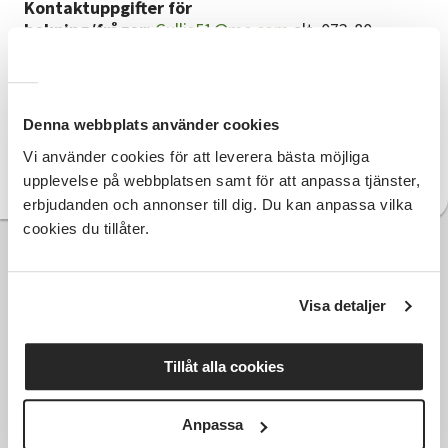
Kontaktuppgifter för
bokning/frågor:
Gullis51@me.com
alt. 073-80
44 447 /
ake.larsson.kristdala@telia.com
alt. 070-667
91 97
Genomför musikunderhållning i:
Hela Kalmar län
Utgår från:
Oskarshamn / Kristdala
Denna webbplats använder cookies
F-skatt:
Ja
Vi använder cookies för att leverera bästa möjliga
Arvode:
2300kr inkl. resor och sociala avgifter (OBS!
upplevelse på webbplatsen samt för att anpassa tjänster,
Allt ingår i arvodet)
erbjudanden och annonser till dig. Du kan anpassa vilka
cookies du tillåter.
Visa detaljer
Tillåt alla cookies
Anpassa