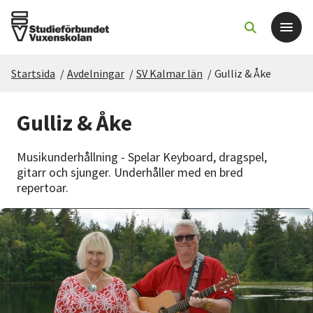
Startsida
/
Avdelningar
/
SV Kalmar län
/
Gulliz & Åke
Det här gör vi
Gulliz & Åke
För dig som
Musikunderhållning - Spelar Keyboard, dragspel,
Sök kurser och evenemang
gitarr och sjunger. Underhåller med en bred
repertoar.
Om SV
Starta studiecirkel
Cirkelledare