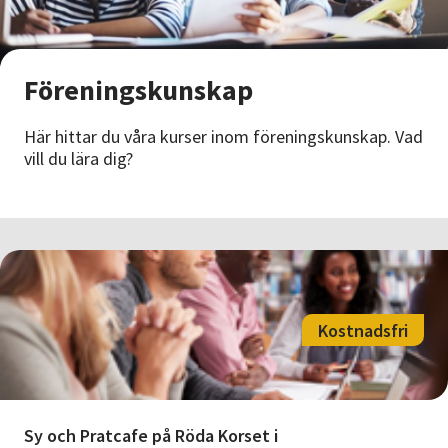
Nyheter
Avdelningar
Föreningskunskap
Här hittar du våra kurser inom föreningskunskap. Vad
Lyssna
vill du lära dig?
Kostnadsfri
Sy och Pratcafe på Röda Korset i