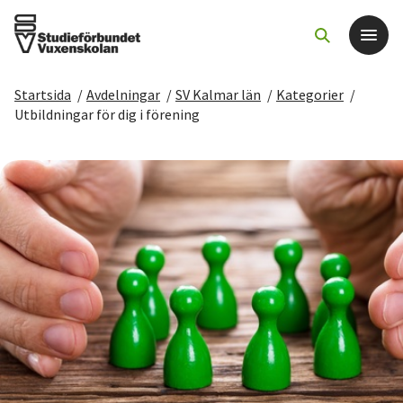
Startsida
/
Avdelningar
/
SV Kalmar län
/
Kategorier
/
Det här gör vi
Utbildningar för dig i förening
För dig som
Sök kurser och evenemang
Om SV
Starta studiecirkel
Cirkelledare