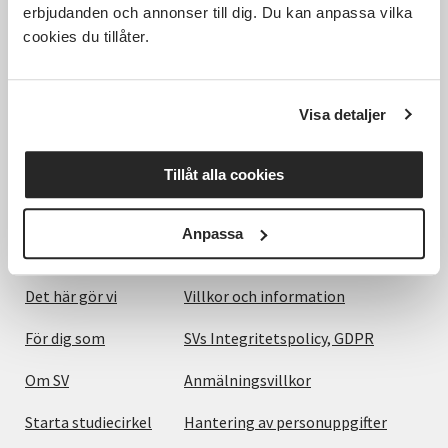
erbjudanden och annonser till dig. Du kan anpassa vilka
cookies du tillåter.
Hela Sveriges studieförbund - Vi är en central
samhällsaktör som bidrar till demokrati och
Visa detaljer
delaktighet, positiv och hållbar utveckling för
människor, miljö och samhällen.
Tillåt alla cookies
Anpassa
Utforska
Om webbplatsen
Det här gör vi
Villkor och information
För dig som
SVs Integritetspolicy, GDPR
Om SV
Anmälningsvillkor
Starta studiecirkel
Hantering av personuppgifter