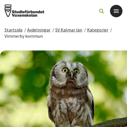
Startsida
/
Avdelningar
/
SV Kalmar län
/
Kategorier
/
Det här gör vi
Vimmerby kommun
För dig som
Sök kurser och evenemang
Om SV
Starta studiecirkel
Cirkelledare