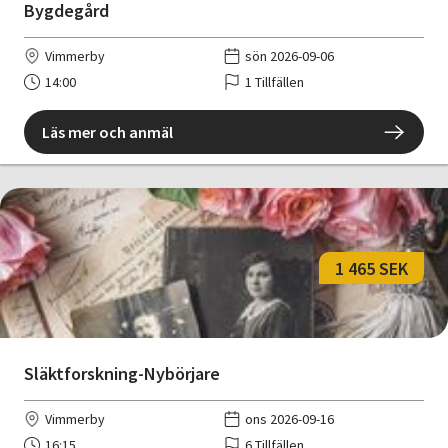
Bygdegård
Vimmerby
sön 2026-09-06
14:00
1 Tillfällen
Läs mer och anmäl
1 465 SEK
Släktforskning-Nybörjare
Vimmerby
ons 2026-09-16
16:15
6 Tillfällen