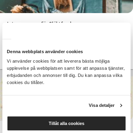
Intressegrupp för Släktforskare
Vimmerby
mån 2026-09-28
13:00
1 Tillfällen
Denna webbplats använder cookies
Läs mer och anmäl
Vi använder cookies för att leverera bästa möjliga
upplevelse på webbplatsen samt för att anpassa tjänster,
erbjudanden och annonser till dig. Du kan anpassa vilka
cookies du tillåter.
400 SEK
Visa detaljer
Tillåt alla cookies
Bygg ditt Släktträd