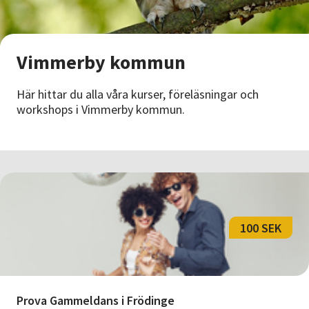
Nyheter
Avdelningar
Vimmerby kommun
Här hittar du alla våra kurser, föreläsningar och
Lyssna
workshops i Vimmerby kommun.
100 SEK
Prova Gammeldans i Frödinge