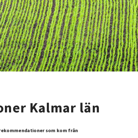
oner Kalmar län
ch rekommendationer som kom från