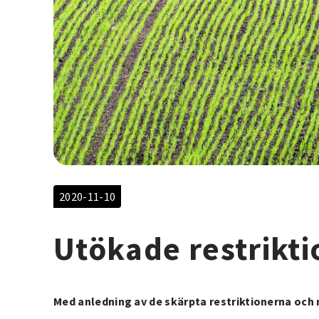
2020-11-10
Utökade restrikti
Med anledning av de skärpta restriktionerna o