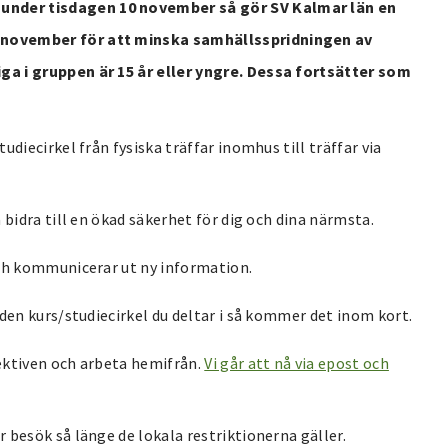
nder tisdagen 10 november så gör SV Kalmar län en
 november för att minska samhällsspridningen av
a i gruppen är 15 år eller yngre. Dessa fortsätter som
diecirkel från fysiska träffar inomhus till träffar via
.
 bidra till en ökad säkerhet för dig och dina närmsta.
och kommunicerar ut ny information.
den kurs/studiecirkel du deltar i så kommer det inom kort.
ektiven och arbeta hemifrån.
Vi går att nå via epost och
 besök så länge de lokala restriktionerna gäller.