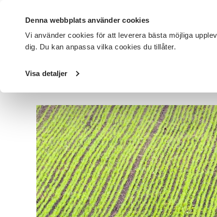
Denna webbplats använder cookies
Vi använder cookies för att leverera bästa möjliga upple
dig. Du kan anpassa vilka cookies du tillåter.
DET HÄR GÖR VI
FÖR DIG SOM
SÖK KURSER OCH EVENE
Visa detaljer
Startsida
/
Avdelningar
/
SV Kalmar län
/
Nyheter
/
Utök