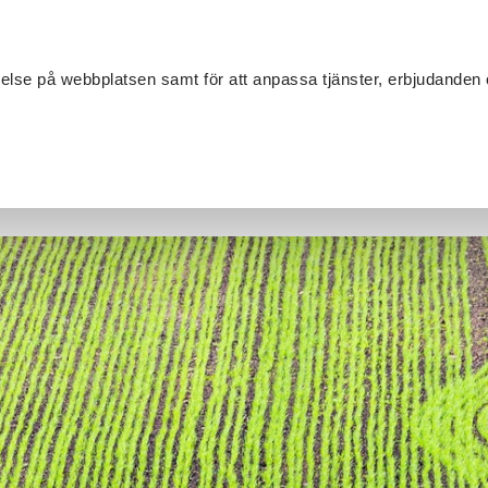
Sök
velse på webbplatsen samt för att anpassa tjänster, erbjudanden 
Om SV
Sta
MANG
ade restriktioner Kalmar län