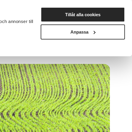
Lyssna
Tillåt alla cookies
och annonser till
rta studiecirkel
Cirkelledare
Nyheter
Avdelningar
Anpassa