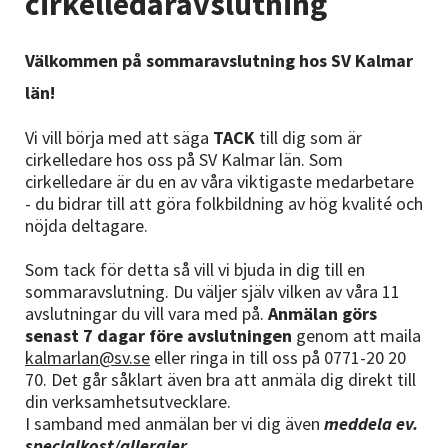
cirkelledaravslutning
Nyheter
Välkommen på sommaravslutning hos SV Kalmar
Avdelningar
län!
Vi vill börja med att säga
TACK
till dig som är
Lyssna
cirkelledare hos oss på SV Kalmar län. Som
cirkelledare är du en av våra viktigaste medarbetare
- du bidrar till att göra folkbildning av hög kvalité och
nöjda deltagare.
Som tack för detta så vill vi bjuda in dig till en
sommaravslutning. Du väljer själv vilken av våra 11
avslutningar du vill vara med på.
Anmälan görs
senast 7 dagar före avslutningen
genom att maila
kalmarlan@sv.se
eller ringa in till oss på 0771-20 20
70. Det går såklart även bra att anmäla dig direkt till
din verksamhetsutvecklare.
I samband med anmälan ber vi dig även
meddela ev.
specialkost/allergier
.