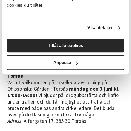
cookies du tillåter.
Kalmar
Fredag den 31 maj kl. 13:30-15:30
välkomnar vi
dig till Krusenstiernska
Gården. Avslutningen
Visa detaljer
kommer gå i temat konst och quiz och ni får träffa
en av våra duktiga kamratcirklar i målning i Kalmar.
Vi bjuder även på kaffe och tårta samt pratar om
Tillåt alla cookies
verksamheten tillsammans. Passa på att träffa andra
ledare och gå runt i den vackra trädgården.
Adress
:
Stora Dammgatan 9, 392 46 Kalmar
Anpassa
Torsås
Varmt välkommen på cirkelledaravslutning på
Ohlssonska Gården i Torsås
måndag den 3 juni
kl.
14:00-16:00
! Vi bjuder på jordgubbstårta och kaffe
under träffen och du får möjlighet att träffa och
prata med både oss andra cirkelledare. Det bjuds
även på diktläsning av en lokal förmåga.
Adress
: Alfargatan 17, 385 30 Torsås