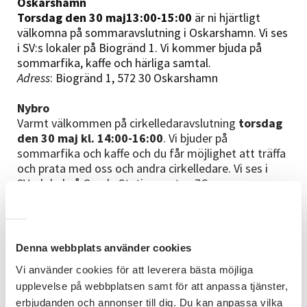
Oskarshamn
Torsdag den 30 maj
13:00-15:00
är ni hjärtligt
välkomna på sommaravslutning i Oskarshamn. Vi ses
i SV:s lokaler på Biogränd 1. Vi kommer bjuda på
sommarfika, kaffe och härliga samtal.
Adress
: Biogränd 1, 572 30 Oskarshamn
Nybro
Varmt välkommen på cirkelledaravslutning
torsdag
den 30 maj kl. 14:00-16:00
. Vi bjuder på
sommarfika och kaffe och du får möjlighet att träffa
och prata med oss och andra cirkelledare. Vi ses i
SV:s lokal på Gamla Stationsgatan 7C.
Adress
: Gamla Stationsgatan 7C, 382 30 Nybro
Öland
Fredag den 31 maj kl. 13:00
välkomnar vi dig till
Denna webbplats använder cookies
Arontorps i Färjestaden. Vi
kommer bjuda på dagens
Vi använder cookies för att leverera bästa möjliga
lunch och goda samtal. Missa inte chansen att träffa
upplevelse på webbplatsen samt för att anpassa tjänster,
andra cirkelledare och utbyta tankar och idéer.
Adress
:
Torslunda 102, 386 96 Färjestaden
erbjudanden och annonser till dig. Du kan anpassa vilka