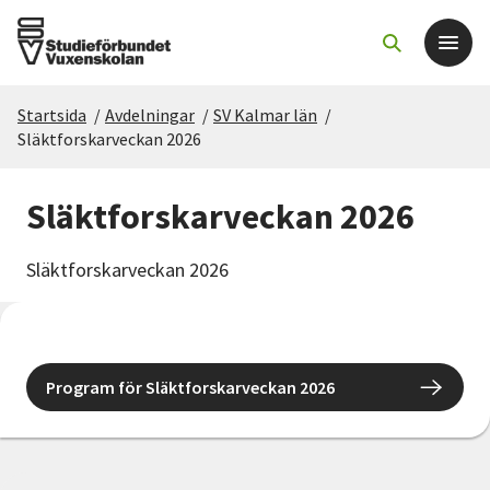
Startsida
/
Avdelningar
/
SV Kalmar län
/
Det här gör vi
Släktforskarveckan 2026
För dig som
Släktforskarveckan 2026
Sök kurser och evenemang
Släktforskarveckan 2026
Om SV
Starta studiecirkel
Program för Släktforskarveckan 2026
Cirkelledare