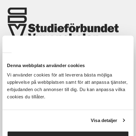
Nyheter
Avdelningar
Lyssna
Hela Sveriges studieförbund - Vi är en central
Denna webbplats använder cookies
samhällsaktör som bidrar till demokrati och
delaktighet, positiv och hållbar utveckling för
Vi använder cookies för att leverera bästa möjliga
människor, miljö och samhällen.
upplevelse på webbplatsen samt för att anpassa tjänster,
erbjudanden och annonser till dig. Du kan anpassa vilka
cookies du tillåter.
Utforska
Om webbplatsen
Visa detaljer
Det här gör vi
Villkor och information