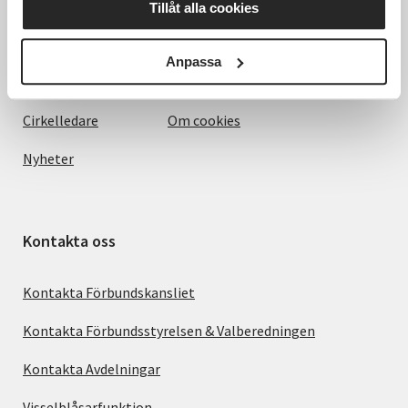
För dig som
SVs Integritetspolicy, GDPR
Tillåt alla cookies
Om SV
Anmälningsvillkor
Anpassa
Starta studiecirkel
Hantering av personuppgifter
Cirkelledare
Om cookies
Nyheter
Kontakta oss
Kontakta Förbundskansliet
Kontakta Förbundsstyrelsen & Valberedningen
Kontakta Avdelningar
Visselblåsarfunktion