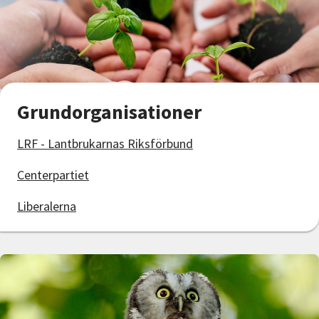
Nyheter
Avdelningar
Grundorganisationer
Lyssna
LRF - Lantbrukarnas Riksförbund
Centerpartiet
Liberalerna