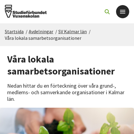
Startsida
/
Avdelningar
/
SV Kalmar län
/
Det här gör vi
Våra lokala samarbetsorganisationer
För dig som
Våra lokala
samarbetsorganisationer
Sök kurser och evenemang
Nedan hittar du en förteckning över våra grund-,
Om SV
medlems- och samverkande organisationer i Kalmar
län.
Starta studiecirkel
Cirkelledare