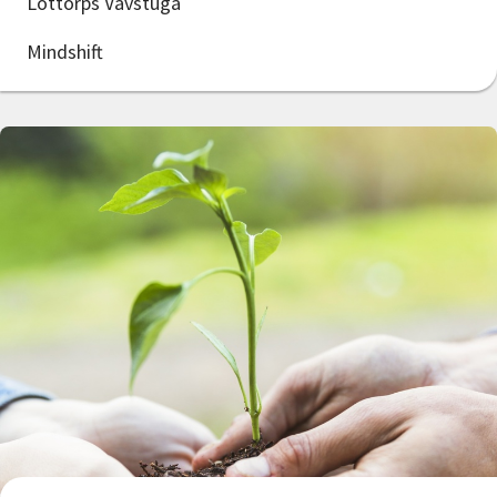
Löttorps Vävstuga
Mindshift