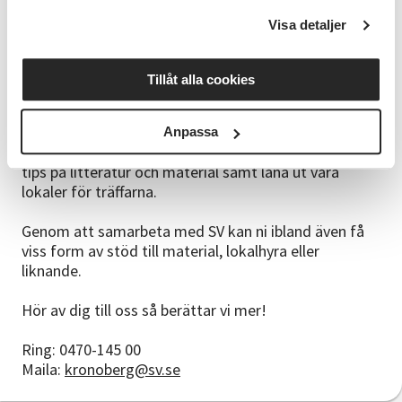
Visa detaljer
Vissa undrar varför man ska samarbeta med ett
studieförbund när man ”lika gärna kan studera något
genom att läsa en bok eller se ett Youtube-klipp”.
Tillåt alla cookies
Svaret är för oss enkelt – genom att samarbeta med
oss på SV så får ni pedagogisk hjälp i form av stöd,
coaching och kostnadsfri ledarutbildning. Vi kan även
Anpassa
hjälpa till med planering av upplägg för cirkeln, ge
tips på litteratur och material samt låna ut våra
lokaler för träffarna.
Genom att samarbeta med SV kan ni ibland även få
viss form av stöd till material, lokalhyra eller
liknande.
Hör av dig till oss så berättar vi mer!
Ring: 0470-145 00
Maila:
kronoberg@sv.se