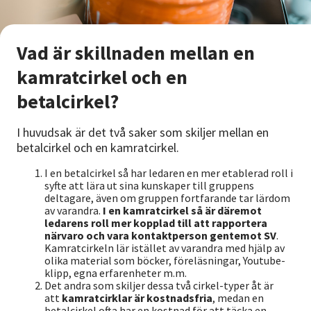
Vad är skillnaden mellan en
kamratcirkel och en
betalcirkel?
I huvudsak är det två saker som skiljer mellan en
betalcirkel och en kamratcirkel.
I en betalcirkel så har ledaren en mer etablerad roll i
syfte att lära ut sina kunskaper till gruppens
deltagare, även om gruppen fortfarande tar lärdom
av varandra.
I en kamratcirkel så är däremot
ledarens roll mer kopplad till att rapportera
närvaro och vara kontaktperson gentemot SV
.
Kamratcirkeln lär istället av varandra med hjälp av
olika material som böcker, föreläsningar, Youtube-
klipp, egna erfarenheter m.m.
Det andra som skiljer dessa två cirkel-typer åt är
att
kamratcirklar är kostnadsfria
, medan en
betalcirkel ofta har en kostnad för att täcka en