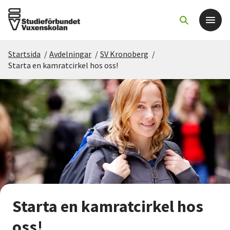
Startsida
/
Avdelningar
/
SV Kronoberg
/
Det här gör vi
Starta en kamratcirkel hos oss!
För dig som
Sök kurser och evenemang
Om SV
Starta studiecirkel
Starta en kamratcirkel hos
Cirkelledare
oss!