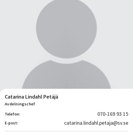
Catarina Lindahl Petäjä
Avdelningschef
070-169 93 15
Telefon:
catarina.lindahl.petaja@sv.se
E-post: