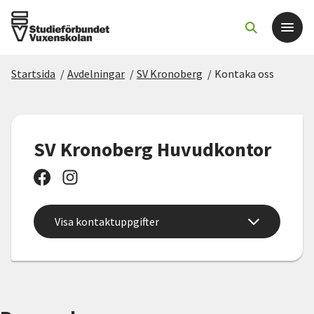
Startsida
/
Avdelningar
/
SV Kronoberg
/
Kontaka oss
Det här gör vi
För dig som
SV Kronoberg Huvudkontor
Sök kurser och evenemang
Om SV
Visa kontaktuppgifter
Starta studiecirkel
Cirkelledare