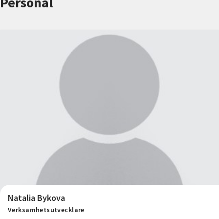
Personal
Nyheter
Avdelningar
Lyssna
Natalia Bykova
Verksamhetsutvecklare