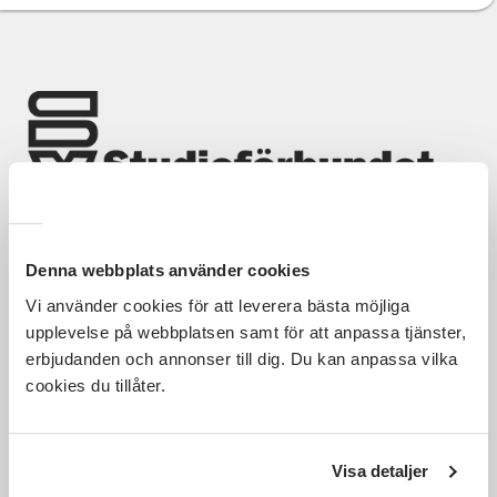
Nyheter
Avdelningar
Lyssna
Denna webbplats använder cookies
Hela Sveriges studieförbund - Vi är en central
Vi använder cookies för att leverera bästa möjliga
samhällsaktör som bidrar till demokrati och
upplevelse på webbplatsen samt för att anpassa tjänster,
delaktighet, positiv och hållbar utveckling för
människor, miljö och samhällen.
erbjudanden och annonser till dig. Du kan anpassa vilka
cookies du tillåter.
Utforska
Om webbplatsen
Visa detaljer