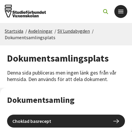
Startsida
/
Avdelningar
/
SV Lundabygden
/
Det här gör vi
Dokumentsamlingsplats
För dig som
Dokumentsamlingsplats
Sök kurser och evenemang
Denna sida publiceras men ingen länk ges från vår
hemsida. Den används för att dela dokument.
Om SV
Dokumentsamling
Starta studiecirkel
Cirkelledare
Choklad basrecept