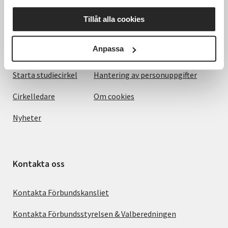
Det här gör vi
Villkor och information
Tillåt alla cookies
För dig som
SVs Integritetspolicy, GDPR
Anpassa
Om SV
Anmälningsvillkor
Starta studiecirkel
Hantering av personuppgifter
Cirkelledare
Om cookies
Nyheter
Kontakta oss
Kontakta Förbundskansliet
Kontakta Förbundsstyrelsen & Valberedningen