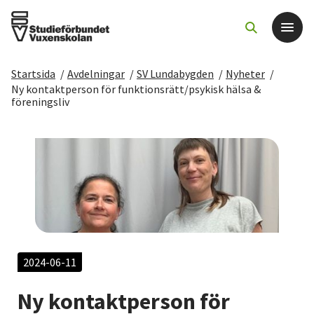
Startsida
/
Avdelningar
/
SV Lundabygden
/
Nyheter
/
Det här gör vi
Ny kontaktperson för funktionsrätt/psykisk hälsa &
föreningsliv
För dig som
Sök kurser och evenemang
Om SV
Starta studiecirkel
2024-06-11
Cirkelledare
Ny kontaktperson för