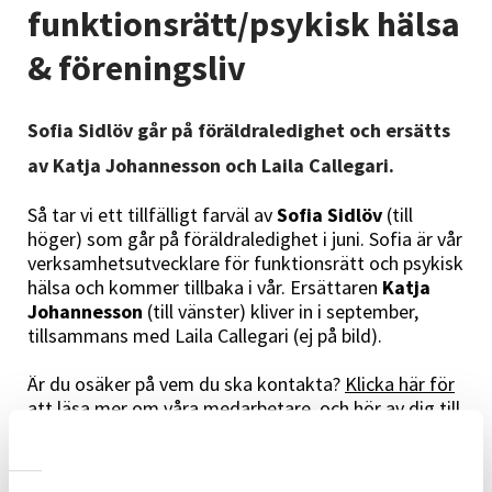
Nyheter
funktionsrätt/psykisk hälsa
& föreningsliv
Avdelningar
Sofia Sidlöv går på föräldraledighet och ersätts
av Katja Johannesson och Laila Callegari.
Lyssna
Så tar vi ett tillfälligt farväl av
Sofia Sidlöv
(till
höger) som går på föräldraledighet i juni. Sofia är vår
verksamhetsutvecklare för funktionsrätt och psykisk
hälsa och kommer tillbaka i vår. Ersättaren
Katja
Johannesson
(till vänster) kliver in i september,
tillsammans med Laila Callegari (ej på bild).
Är du osäker på vem du ska kontakta?
Klicka här för
att läsa mer om våra medarbetare
, och hör av dig till
receptionen om du behöver hjälp att hitta rätt.
Vi säger
lycka till
till Sofia och
välkommen
(snart!)