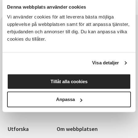
till Katja!
Denna webbplats använder cookies
Vi använder cookies för att leverera bästa möjliga
upplevelse på webbplatsen samt för att anpassa tjänster,
erbjudanden och annonser till dig. Du kan anpassa vilka
cookies du tillåter.
Visa detaljer
Tillåt alla cookies
Hela Sveriges studieförbund - Vi är en central
samhällsaktör som bidrar till demokrati och
delaktighet, positiv och hållbar utveckling för
Anpassa
människor, miljö och samhällen.
Utforska
Om webbplatsen