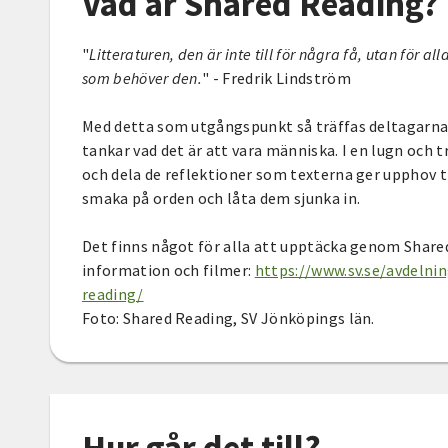
Vad är Shared Reading?
"
Litteraturen, den är inte till för några få, utan för
som behöver den.
" - Fredrik Lindström
Med detta som utgångspunkt så träffas deltagarna 
tankar vad det är att vara människa. I en lugn och
och dela de reflektioner som texterna ger upphov t
smaka på orden och låta dem sjunka in.
Det finns något för alla att upptäcka genom Shared
information och filmer:
https://www.sv.se/avdelni
reading/
Foto: Shared Reading, SV Jönköpings län.