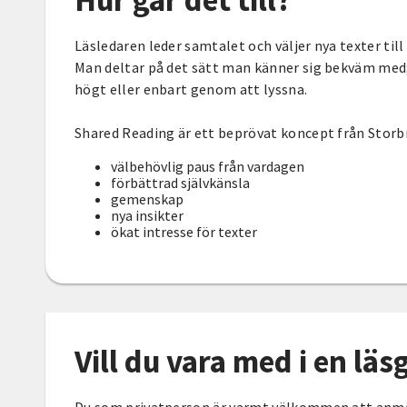
Hur går det till?
Läsledaren leder samtalet och väljer nya texter till v
Man deltar på det sätt man känner sig bekväm med;
högt eller enbart genom att lyssna.
Shared Reading är ett beprövat koncept från Storbr
välbehövlig paus från vardagen
förbättrad självkänsla
gemenskap
nya insikter
ökat intresse för texter
Vill du vara med i en lä