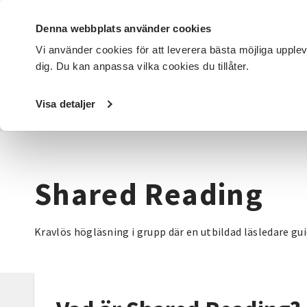
Denna webbplats använder cookies
Vi använder cookies för att leverera bästa möjliga upple
dig. Du kan anpassa vilka cookies du tillåter.
DET HÄR GÖR VI
FÖR DIG SOM
SÖK KURSER OCH EVENE
Visa detaljer
Startsida
/
Avdelningar
/
SV Lundabygden
/
Shared Readi
Shared Reading
Kravlös högläsning i grupp där en utbildad läsledare gu