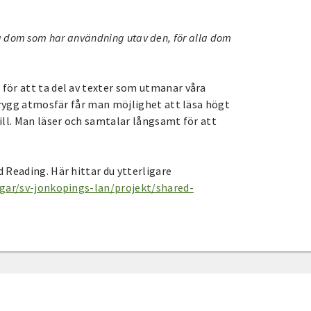
 alla dom som har användning utav den, för alla dom
för att ta del av texter som utmanar våra
 trygg atmosfär får man möjlighet att läsa högt
ill. Man läser och samtalar långsamt för att
 Reading. Här hittar du ytterligare
ngar/sv-jonkopings-lan/projekt/shared-