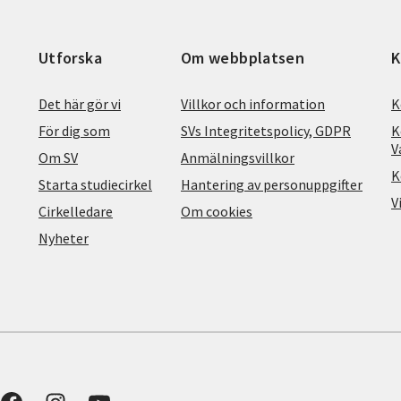
Utforska
Om webbplatsen
K
Det här gör vi
Villkor och information
K
För dig som
SVs Integritetspolicy, GDPR
K
V
Om SV
Anmälningsvillkor
K
Starta studiecirkel
Hantering av personuppgifter
V
Cirkelledare
Om cookies
Nyheter