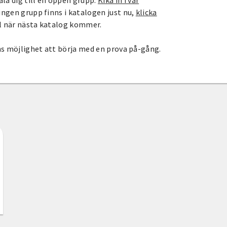
a dig till en öppen grupp.
Kika in i vår
ingen grupp finns i katalogen just nu,
klicka
il när nästa katalog kommer.
nns möjlighet att börja med en prova på-gång.