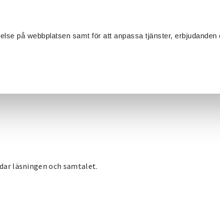
Sök
velse på webbplatsen samt för att anpassa tjänster, erbjudanden 
Om SV
Sta
MANG
ng
idar läsningen och samtalet.