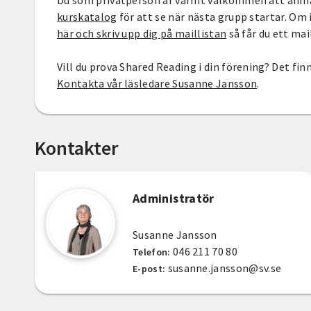
Du som privatperson är varmt välkommen att anmäl
kurskatalog
för att se när nästa grupp startar. Om 
här och skriv upp dig på maillistan
så får du ett ma
Vill du prova Shared Reading i din förening? Det fi
Kontakta vår läsledare Susanne Jansson
.
Kontakter
Administratör
Susanne Jansson
046 211 70 80
Telefon:
susanne.jansson@sv.se
E-post: