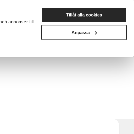
Lyssna
Tillåt alla cookies
och annonser till
rta studiecirkel
Cirkelledare
Nyheter
Avdelningar
Anpassa