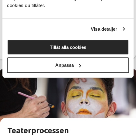
Materialet prövas och formas till scener eller andra
cookies du tillåter.
konstnärliga uttryck där deltagarnas röster och
perspektiv får ta plats.
Dialog och förståelse
Visa detaljer
När materialet möter publik uppstår nya samtal.
Erfarenheter kan delas, frågor kan ställas och olika
Tillåt alla cookies
perspektiv mötas.
Anpassa
Teaterprocessen