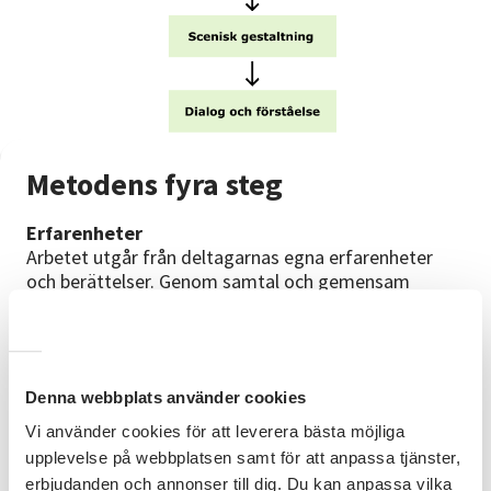
Metodens fyra steg
Erfarenheter
Arbetet utgår från deltagarnas egna erfarenheter
och berättelser. Genom samtal och gemensam
reflektion börjar materialet ta form.
Gemensamt skapande
I workshops utvecklas berättelserna tillsammans
Denna webbplats använder cookies
genom övningar, improvisation och olika kreativa
arbetssätt.
Vi använder cookies för att leverera bästa möjliga
upplevelse på webbplatsen samt för att anpassa tjänster,
Scenisk gestaltning
erbjudanden och annonser till dig. Du kan anpassa vilka