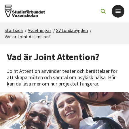
Startsida
/
Avdelningar
/
SV Lundabygden
/
Det här gör vi
Vad är Joint Attention?
För dig som
Vad är Joint Attention?
Sök kurser och evenemang
Joint Attention använder teater och berättelser för
att skapa möten och samtal om psykisk hälsa. Här
kan du läsa mer om hur projektet fungerar.
Om SV
Starta studiecirkel
Cirkelledare