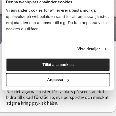
Denna webbplats använder cookies
Vi använder cookies för att leverera bästa möjliga
upplevelse på webbplatsen samt för att anpassa tjänster,
erbjudanden och annonser till dig. Du kan anpassa vilka
cookies du tillåter.
Visa detaljer
Varför behövs projektet?
Många människor lever med erfarenheter av psykisk
Tillåt alla cookies
ohälsa, men det kan fortfarande vara svårt att prata
öppet om dessa erfarenheter. Genom teater och
berättelser skapas ett rum där sådana frågor kan
Anpassa
lyftas och delas med andra.
När deltagarnas röster får ta plats på scen kan det
bidra till ökad förståelse, nya perspektiv och minskat
stigma kring psykisk hälsa.