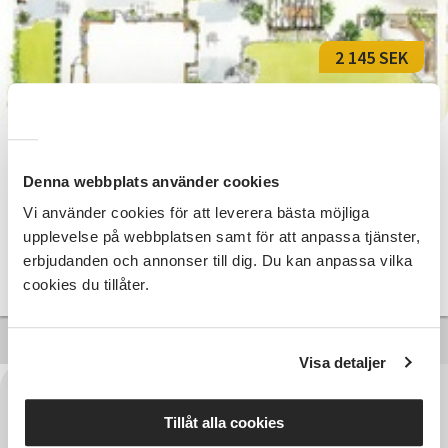
2 145 SEK
Trädgårdsdesign, följ dina drömmar
Denna webbplats använder cookies
Malmö
ons 2026-10-21
Vi använder cookies för att leverera bästa möjliga
17:30
4 Tillfällen
upplevelse på webbplatsen samt för att anpassa tjänster,
erbjudanden och annonser till dig. Du kan anpassa vilka
Läs mer och anmäl
cookies du tillåter.
Visa detaljer
Tillåt alla cookies