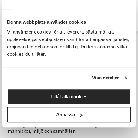
diskutera om samverkan!
Kontakta oss!
Denna webbplats använder cookies
Vi använder cookies för att leverera bästa möjliga
upplevelse på webbplatsen samt för att anpassa tjänster,
erbjudanden och annonser till dig. Du kan anpassa vilka
cookies du tillåter.
Visa detaljer
Tillåt alla cookies
Hela Sveriges studieförbund - Vi är en central
Anpassa
samhällsaktör som bidrar till demokrati och
delaktighet, positiv och hållbar utveckling för
människor, miljö och samhällen.