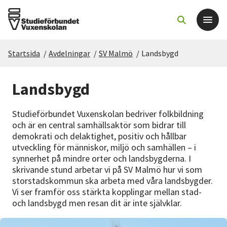
Startsida
/
Avdelningar
/
SV Malmö
/
Landsbygd
Det här gör vi
Landsbygd
För dig som
Studieförbundet Vuxenskolan bedriver folkbildning
Sök kurser och evenemang
och är en central samhällsaktör som bidrar till
demokrati och delaktighet, positiv och hållbar
utveckling för människor, miljö och samhällen – i
Om SV
synnerhet på mindre orter och landsbygderna. I
skrivande stund arbetar vi på SV Malmö hur vi som
Starta studiecirkel
storstadskommun ska arbeta med våra landsbygder.
Vi ser framför oss stärkta kopplingar mellan stad-
och landsbygd men resan dit är inte självklar.
Cirkelledare