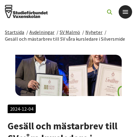
Startsida
/
Avdelningar
/
SV Malmö
/
Nyheter
/
Det här gör vi
Gesäll och mästarbrev till SV våra kursledare i Silversmide
För dig som
Sök kurser och evenemang
Om SV
Starta studiecirkel
2024-12-04
Gesäll och mästarbrev till
Cirkelledare