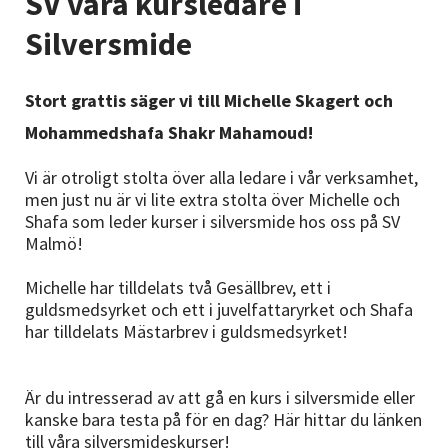
SV våra kursledare i
Nyheter
Silversmide
Avdelningar
Stort grattis säger vi till Michelle Skagert och
Mohammedshafa Shakr Mahamoud!
Lyssna
Vi är otroligt stolta över alla ledare i vår verksamhet,
men just nu är vi lite extra stolta över Michelle och
Shafa som leder kurser i silversmide hos oss på SV
Malmö!
Michelle har tilldelats två Gesällbrev, ett i
guldsmedsyrket och ett i juvelfattaryrket och Shafa
har tilldelats Mästarbrev i guldsmedsyrket!
Är du intresserad av att gå en kurs i silversmide eller
kanske bara testa på för en dag? Här hittar du länken
till våra
silversmideskurser!