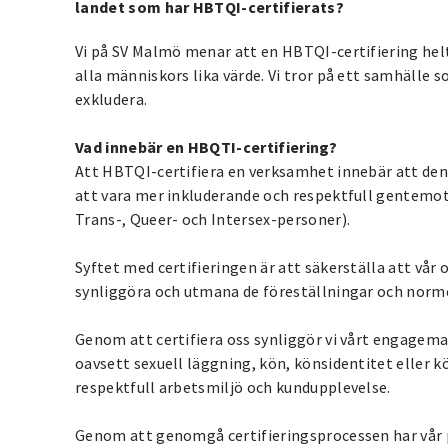
landet som har HBTQI-certifierats?
Vi på SV Malmö menar att en HBTQI-certifiering hel
alla människors lika värde. Vi tror på ett samhälle s
exkludera.
Vad innebär en HBQTI-certifiering?
Att HBTQI-certifiera en verksamhet innebär att de
att vara mer inkluderande och respektfull gentem
Trans-, Queer- och Intersex-personer).
Syftet med certifieringen är att säkerställa att vår o
synliggöra och utmana de föreställningar och norme
Genom att certifiera oss synliggör vi vårt engagema
oavsett sexuell läggning, kön, könsidentitet eller 
respektfull arbetsmiljö och kundupplevelse.
Genom att genomgå certifieringsprocessen har vår pe