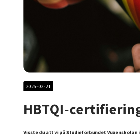
2025-02-21
HBTQI-certifierin
Visste du att vi på Studieförbundet Vuxenskolan 