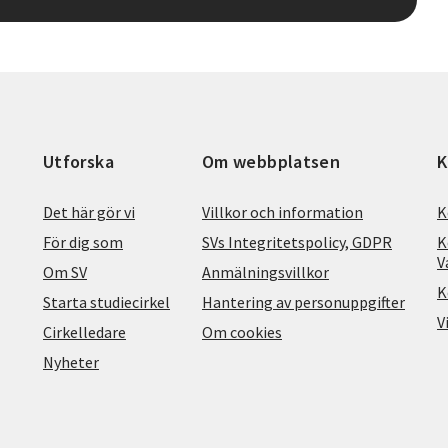
Utforska
Om webbplatsen
K
Det här gör vi
Villkor och information
K
För dig som
SVs Integritetspolicy, GDPR
K
V
Om SV
Anmälningsvillkor
K
Starta studiecirkel
Hantering av personuppgifter
V
Cirkelledare
Om cookies
Nyheter