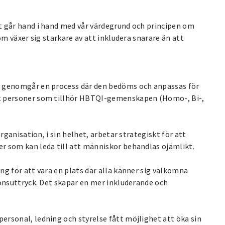
t går hand i hand med vår värdegrund och principen om
om växer sig starkare av att inkludera snarare än att
n genomgår en process där den bedöms och anpassas för
ot personer som tillhör HBTQI-gemenskapen (Homo-, Bi-,
rganisation, i sin helhet, arbetar strategiskt för att
r som kan leda till att människor behandlas ojämlikt.
ng för att vara en plats där alla känner sig välkomna
könsuttryck. Det skapar en mer inkluderande och
rsonal, ledning och styrelse fått möjlighet att öka sin