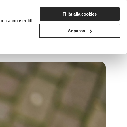
Lyssna
Tillåt alla cookies
och annonser till
rta studiecirkel
Cirkelledare
Nyheter
Avdelningar
Anpassa