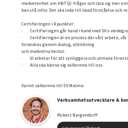
medvetenhet om HBTQI-frågor och lära sig mer om
kan stå inför. Det ska leda till ökad förståelse och r
Certifieringen i 4 punkter:
· Certifieringen går hand i hand med SV:s värdegru
· Certifieringen är en process där vårt arbete, vår
förändras genom dialog, utbildning
och medvetna beslut.
· Vi arbetar för att synliggöra och utmana förest
· Alla ska känna sig välkomna till oss.
Varmt välkomna till SV Malmö.
Verksamhetsutvecklare & k
Robert Bergendorff
Läs mer om Robert