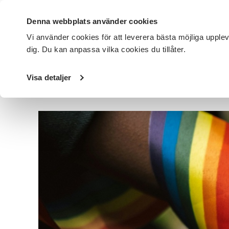
Denna webbplats använder cookies
Vi använder cookies för att leverera bästa möjliga upple
dig. Du kan anpassa vilka cookies du tillåter.
DET HÄR GÖR VI
FÖR DIG SOM
SÖK KURSER OCH EVENE
Visa detaljer
Startsida
/
Avdelningar
/
SV Malmö
/
Nyheter
/
HBTQI-ce