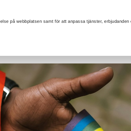
Sök
velse på webbplatsen samt för att anpassa tjänster, erbjudanden 
Om SV
Sta
MANG
rtifiering