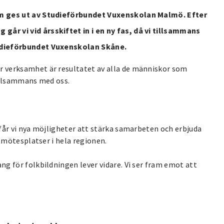
om ges ut av Studieförbundet Vuxenskolan Malmö. Efter
r vi vid årsskiftet in i en ny fas, då vi tillsammans
udieförbundet Vuxenskolan Skåne.
 verksamhet är resultatet av alla de människor som
tillsammans med oss.
får vi nya möjligheter att stärka samarbeten och erbjuda
h mötesplatser i hela regionen.
g för folkbildningen lever vidare. Vi ser fram emot att