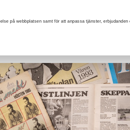
Sök
velse på webbplatsen samt för att anpassa tjänster, erbjudanden 
Om SV
Sta
MANG
stens inspirationsprogram här!