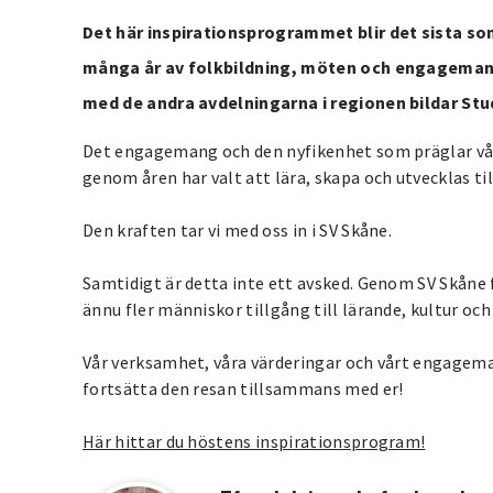
Det här inspirationsprogrammet blir det sista s
många år av folkbildning, möten och engagemang gå
med de andra avdelningarna i regionen bildar St
Det engagemang och den nyfikenhet som präglar vår
genom åren har valt att lära, skapa och utvecklas 
Den kraften tar vi med oss in i SV Skåne.
Samtidigt är detta inte ett avsked. Genom SV Skåne 
ännu fler människor tillgång till lärande, kultur oc
Vår verksamhet, våra värderingar och vårt engageman
fortsätta den resan tillsammans med er!
Här hittar du höstens inspirationsprogram!