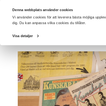
Denna webbplats använder cookies
Vi använder cookies för att leverera bästa möjliga upple
dig. Du kan anpassa vilka cookies du tillåter.
DET HÄR GÖR VI
FÖR DIG SOM
SÖK KURSER OCH EVENE
Visa detaljer
Startsida
/
Avdelningar
/
SV Malmö
/
Nyheter
/
Nu är hö