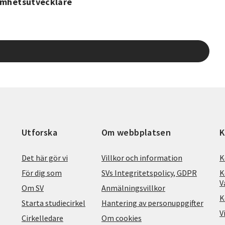
amhetsutvecklare
Utforska
Om webbplatsen
K
Det här gör vi
Villkor och information
K
För dig som
SVs Integritetspolicy, GDPR
K
V
Om SV
Anmälningsvillkor
K
Starta studiecirkel
Hantering av personuppgifter
V
Cirkelledare
Om cookies