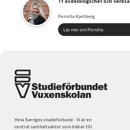
Tf avdelningschef och verks
Pernilla Kjellberg
Läs mer om Pernilla
Hela Sveriges studieförbund - Vi är en
central samhällsaktör som bidrar till