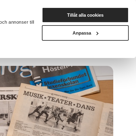
Lyssna
Tillåt alla cookies
och annonser till
rta studiecirkel
Cirkelledare
Nyheter
Avdelningar
Anpassa