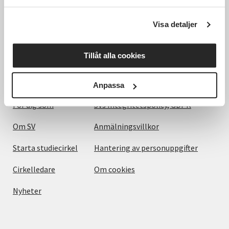
människor, miljö och samhällen.
Visa detaljer
Utforska
Om webbplatsen
Tillåt alla cookies
Det här gör vi
Villkor och information
Anpassa
För dig som
SVs Integritetspolicy, GDPR
Om SV
Anmälningsvillkor
Starta studiecirkel
Hantering av personuppgifter
Cirkelledare
Om cookies
Nyheter