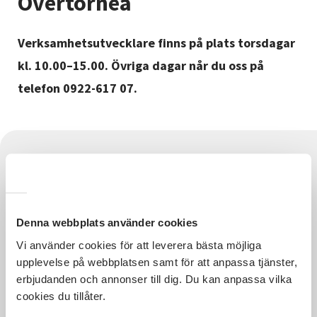
Övertorneå
Nyheter
Verksamhetsutvecklare finns på plats torsdagar
Avdelningar
kl. 10.00–15.00. Övriga dagar når du oss på
telefon 0922-617 07.
Lyssna
Denna webbplats använder cookies
Vi använder cookies för att leverera bästa möjliga
upplevelse på webbplatsen samt för att anpassa tjänster,
erbjudanden och annonser till dig. Du kan anpassa vilka
Hela Sveriges studieförbund - Vi är en central
cookies du tillåter.
samhällsaktör som bidrar till demokrati och
delaktighet, positiv och hållbar utveckling för