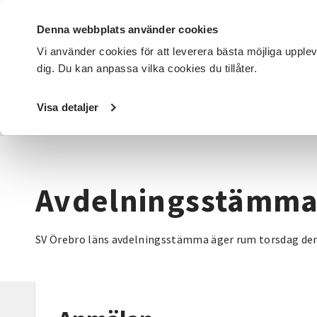
Denna webbplats använder cookies
Vi använder cookies för att leverera bästa möjliga upple
dig. Du kan anpassa vilka cookies du tillåter.
DET HÄR GÖR VI
FÖR DIG SOM
SÖK KURSER OCH EVENE
Visa detaljer
Startsida
/
Avdelningar
/
SV Örebro län
/
Avdelningsstä
Avdelningsstämma
SV Örebro läns avdelningsstämma äger rum torsdag den