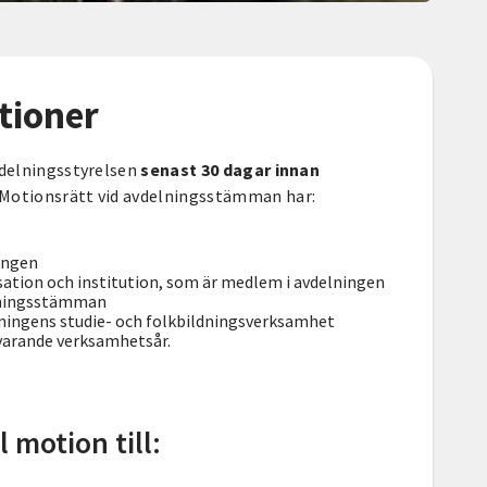
tioner
vdelningsstyrelsen
senast 30 dagar innan
Motionsrätt vid avdelningsstämman har:
ingen
sation och institution, som är medlem i avdelningen
lningsstämman
elningens studie- och folkbildningsverksamhet
varande verksamhetsår.
 motion till: