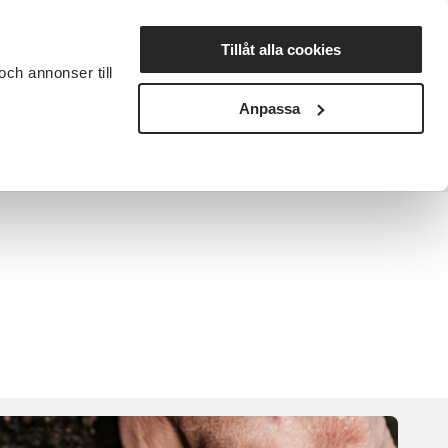
Lyssna
Tillåt alla cookies
och annonser till
rta studiecirkel
Cirkelledare
Nyheter
Avdelningar
Anpassa