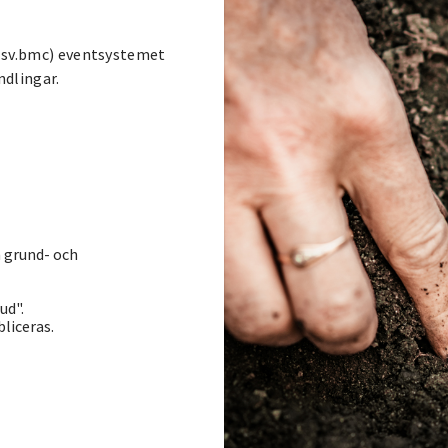
 (sv.bmc) eventsystemet
ndlingar.
 grund- och
ud".
liceras.