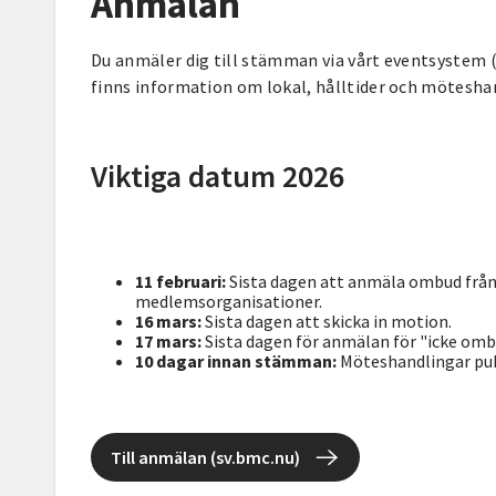
Anmälan
Du anmäler dig till stämman via vårt eventsystem
finns information om lokal, hålltider och mötesha
Viktiga datum 2026
11 februari:
Sista dagen att anmäla ombud från
medlemsorganisationer.
16 mars:
Sista dagen att skicka in motion.
17 mars:
Sista dagen för anmälan för "icke omb
10 dagar innan stämman:
Möteshandlingar pub
Till anmälan (sv.bmc.nu)