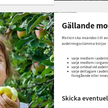
Gällande mo
Motion ska insändas till a
avdelningsstämma börjar. 
varje medlem i avdeln
varje medlem i organi
varje ombud vid avde
varje deltagare i avd
föregående eller inne
Skicka eventuell