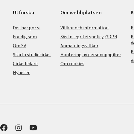
Utforska
Om webbplatsen
K
Det här gör vi
Villkor och information
K
För dig som
SVs Integritetspolicy, GDPR
K
V
Om SV
Anmälningsvillkor
K
Starta studiecirkel
Hantering av personuppgifter
V
Cirkelledare
Om cookies
Nyheter