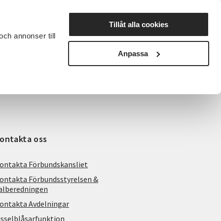
Lyssna
Tillåt alla cookies
och annonser till
rta studiecirkel
Cirkelledare
Nyheter
Avdelningar
Anpassa
ontakta oss
ontakta Förbundskansliet
ontakta Förbundsstyrelsen &
alberedningen
ontakta Avdelningar
isselblåsarfunktion