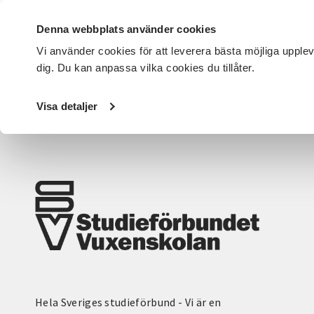
Denna webbplats använder cookies
Vi använder cookies för att leverera bästa möjliga upple
dig. Du kan anpassa vilka cookies du tillåter.
DET HÄR GÖR VI
FÖR DIG SOM
SÖK KURSER OCH EVENE
Visa detaljer
Startsida
/
Avdelningar
/
SV Örebro län
/
Kategorier
Hela Sveriges studieförbund - Vi är en