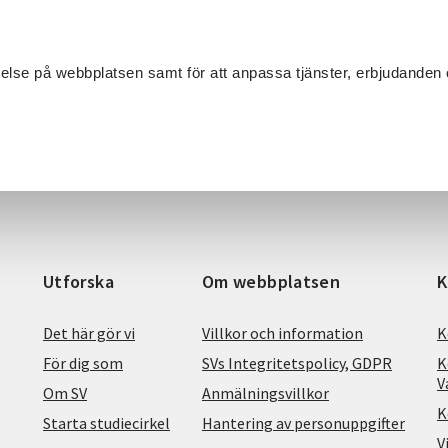
Sök
velse på webbplatsen samt för att anpassa tjänster, erbjudanden 
Om SV
Sta
MANG
Utforska
Om webbplatsen
K
Det här gör vi
Villkor och information
K
För dig som
SVs Integritetspolicy, GDPR
K
V
Om SV
Anmälningsvillkor
K
Starta studiecirkel
Hantering av personuppgifter
V