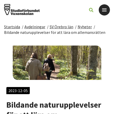
Startsida
/
Avdelningar
/
SV Örebro län
/
Nyheter
/
Det här gör vi
Bildande naturupplevelser för att lära om allemansrätten
För dig som
Sök kurser och evenemang
Om SV
Starta studiecirkel
2023-12-05
Bildande naturupplevelser
Cirkelledare