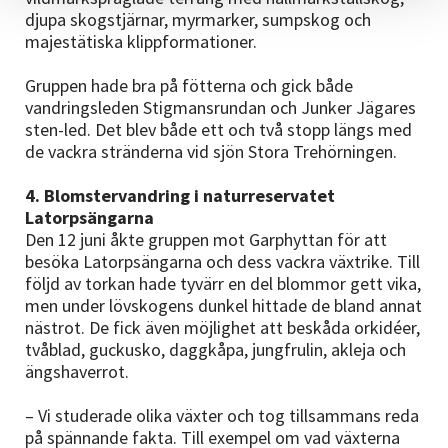
djupa skogstjärnar, myrmarker, sumpskog och
majestätiska klippformationer.
Gruppen hade bra på fötterna och gick både
vandringsleden Stigmansrundan och Junker Jägares
sten-led. Det blev både ett och två stopp längs med
de vackra stränderna vid sjön Stora Trehörningen.
4. Blomstervandring i naturreservatet
Latorpsängarna
Den 12 juni åkte gruppen mot Garphyttan för att
besöka Latorpsängarna och dess vackra växtrike. Till
följd av torkan hade tyvärr en del blommor gett vika,
men under lövskogens dunkel hittade de bland annat
nästrot. De fick även möjlighet att beskåda orkidéer,
tvåblad, guckusko, daggkåpa, jungfrulin, akleja och
ängshaverrot.
– Vi studerade olika växter och tog tillsammans reda
på spännande fakta. Till exempel om vad växterna