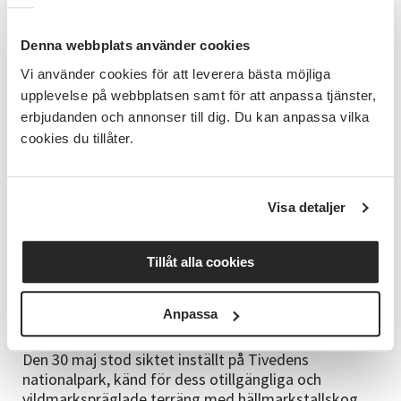
Anastasia berättar att de bekantade sig med en lång
rad olika växter som blåsippor, vårärt med läckra
färgskiftningar i lila och hallonrosa, kabbeleka och
Denna webbplats använder cookies
vätteros.
Vi använder cookies för att leverera bästa möjliga
upplevelse på webbplatsen samt för att anpassa tjänster,
På hemvägen stannade de till vid Rönnebergastenen,
erbjudanden och annonser till dig. Du kan anpassa vilka
en runsten som restes under 1000-talet, och ett
cookies du tillåter.
antal järnåldersgravar. Besöket vid runstenen blev
ett gott exempel på hur det kan bli när man vistas i
naturen – på någons mark.
Visa detaljer
Anastasia berättar att runstenen ligger på marken till
en bondgård, och att det var en något förvånad
bonde som undrade varför det kom en hel buss med
Tillåt alla cookies
nyfikna människor. Men allt gott, nästa gång har vi
lovat att ringa innan vi dyker upp!
Anpassa
3. Vandring i Tivedens nationalpark
Den 30 maj stod siktet inställt på Tivedens
nationalpark, känd för dess otillgängliga och
vildmarkspräglade terräng med hällmarkstallskog,