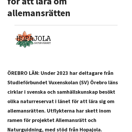
för att lära om
Nyheter
allemansrätten
Avdelningar
Lyssna
ÖREBRO LÄN: Under 2023 har deltagare från
Studieförbundet Vuxenskolan (SV) Örebro läns
cirklar i svenska och samhällskunskap besökt
olika naturreservat i länet för att lära sig om
allemansrätten. Utflykterna har skett inom
ramen för projektet Allemansrätt och
Naturguidning, med stöd från Hopajola.