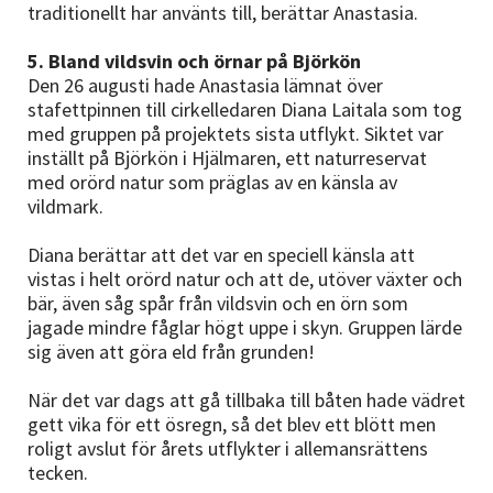
traditionellt har använts till, berättar Anastasia.
5. Bland vildsvin och örnar på Björkön
Den 26 augusti hade Anastasia lämnat över
stafettpinnen till cirkelledaren Diana Laitala som tog
med gruppen på projektets sista utflykt. Siktet var
inställt på Björkön i Hjälmaren, ett naturreservat
med orörd natur som präglas av en känsla av
vildmark.
Diana berättar att det var en speciell känsla att
vistas i helt orörd natur och att de, utöver växter och
bär, även såg spår från vildsvin och en örn som
jagade mindre fåglar högt uppe i skyn. Gruppen lärde
sig även att göra eld från grunden!
När det var dags att gå tillbaka till båten hade vädret
gett vika för ett ösregn, så det blev ett blött men
roligt avslut för årets utflykter i allemansrättens
tecken.