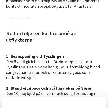
människor som de troligtvis inte skulle ha kommit i
kontakt med utan projektet, avslutar Anastasia.
__________
Nedan följer en kort resumé av
utflykterna:
1. Svanspaning vid Tysslingen
Den 5 april gick bussen till Örebros egna svansjö
Tysslingen. Det blev en härlig, solig förmiddag bland
sångsvanar, tranor och olika arter av gäss som
rastade vid sjön.
2. Bland vitsippor och ståtliga ekar på Sörön
Den 10 maj bjöd på en varm och solig förmiddag i
grönskan bland ståtliga gamla ekar, lindar och
tusentals vitsippor som gungade i majbrisen.