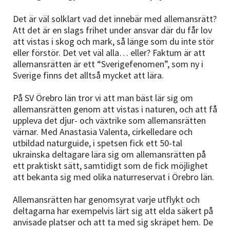
Det är väl solklart vad det innebär med allemansrätt?
Att det är en slags frihet under ansvar där du får lov
att vistas i skog och mark, så länge som du inte stör
eller förstör. Det vet väl alla… eller? Faktum är att
allemansrätten är ett “Sverigefenomen”, som ny i
Sverige finns det alltså mycket att lära.
På SV Örebro län tror vi att man bäst lär sig om
allemansrätten genom att vistas i naturen, och att få
uppleva det djur- och växtrike som allemansrätten
värnar. Med Anastasia Valenta, cirkelledare och
utbildad naturguide, i spetsen fick ett 50-tal
ukrainska deltagare lära sig om allemansrätten på
ett praktiskt sätt, samtidigt som de fick möjlighet
att bekanta sig med olika naturreservat i Örebro län.
Allemansrätten har genomsyrat varje utflykt och
deltagarna har exempelvis lärt sig att elda säkert på
anvisade platser och att ta med sig skräpet hem. De