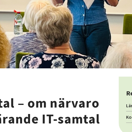
R
mtal – om närvaro
Lä
ärande IT-samtal
Ko