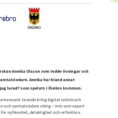
erskan Annika Olsson som ledde övningar och
samtalsledare. Annika har bland annat
 jag lurad? som spelats i Örebro kommun.
gemensamt lärande kring digital teknik och
on och samtalsledare viktig – inte som expert
ör nyfikenhet, delaktighet och reflektion.