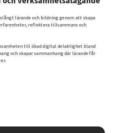
an och verksamhetsåtagande
ivslångt lärande och bildning genom att skapa
erfarenheter, reflektera tillsammans och
amheten till ökad digital delaktighet bland
emang och skapar sammanhang där lärande får
er.