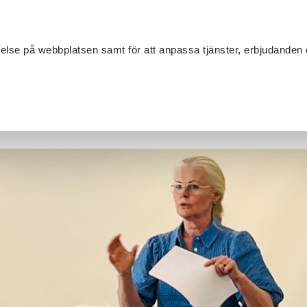
Sök
velse på webbplatsen samt för att anpassa tjänster, erbjudanden 
Om SV
Sta
MANG
scen till samtal – om närvaro och ledarskap i Lärande IT-samtal