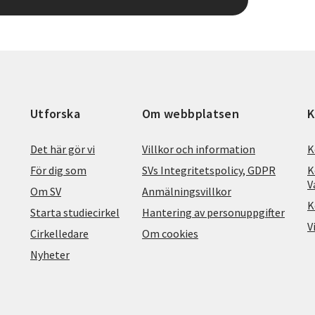
Utforska
Om webbplatsen
K
Det här gör vi
Villkor och information
K
För dig som
SVs Integritetspolicy, GDPR
K
V
Om SV
Anmälningsvillkor
K
Starta studiecirkel
Hantering av personuppgifter
V
Cirkelledare
Om cookies
Nyheter