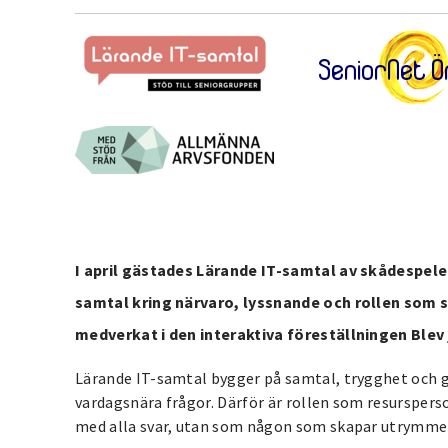
I april gästades Lärande IT-samtal av skådespel
samtal kring närvaro, lyssnande och rollen som 
medverkat i den interaktiva föreställningen Blev
Lärande IT-samtal bygger på samtal, trygghet och 
vardagsnära frågor. Därför är rollen som resurspers
med alla svar, utan som någon som skapar utrymme f