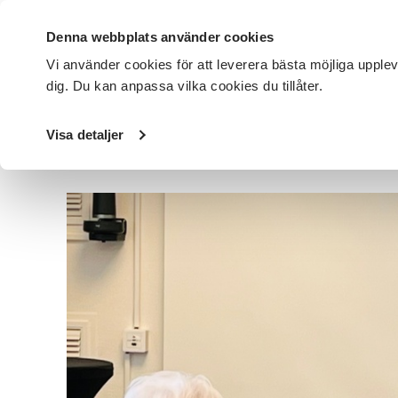
Denna webbplats använder cookies
Vi använder cookies för att leverera bästa möjliga upple
dig. Du kan anpassa vilka cookies du tillåter.
DET HÄR GÖR VI
FÖR DIG SOM
SÖK KURSER OCH EVENE
Visa detaljer
Startsida
/
Avdelningar
/
SV Örebro län
/
Nyheter
/
Från 