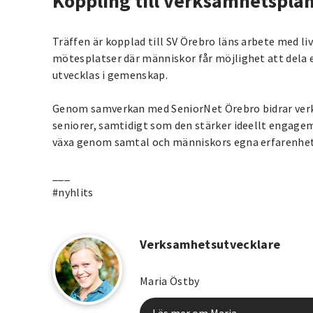
Koppling till verksamhetspl
Träffen är kopplad till SV Örebro läns arbete med l
mötesplatser där människor får möjlighet att dela 
utvecklas i gemenskap.
Genom samverkan med SeniorNet Örebro bidrar verks
seniorer, samtidigt som den stärker ideellt engag
växa genom samtal och människors egna erfarenhet
___
#nyhlits
Verksamhetsutvecklare
Maria Östby
Läs mer om Maria