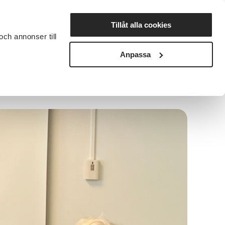
Lyssna
Tillåt alla cookies
och annonser till
rta studiecirkel
Cirkelledare
Nyheter
Avdelningar
Anpassa